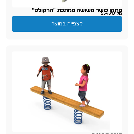
מתקן כושר משושה ממתכת "הרקולס"
מק״ט 5545
לצפייה במוצר