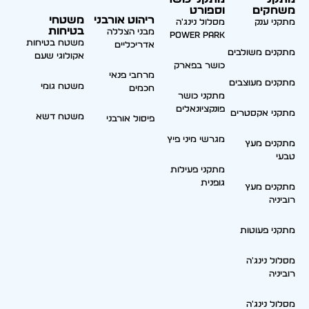
משחקים
וספורט
ריהוט אורבני
משטחי
מתקני ענק
מסלול נינג'ה
בטיחות
מבני הצללה
Power park
משטח בטיחות
אדריכליים
מתקנים משולבים
אקולוגי שעם
כושר בפארק
מרחבי פנאי
מתקנים מעוצבים
משטח גומי
חכמים
מתקני כושר
פונקציונאלים
מתקני אקסטרים
משטח דשא
פיסול אורבני
מגרשי מיני פיץ
מתקנים מעץ
טבעי
מתקני פעילות
גופנית
מתקנים מעץ
רוביניה
מתקני פעוטות
מסלול נינג'ה
רוביניה
מסלול נינג'ה