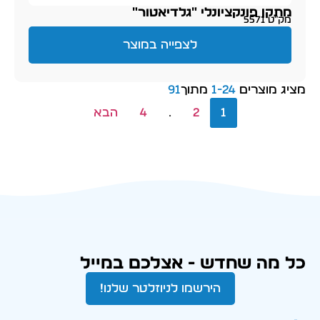
מתקן פונקציונלי "גלדיאטור"
מק״ט 5571
לצפייה במוצר
מציג מוצרים
24
-
1
מתוך
91
1
2
…
4
הבא
כל מה שחדש - אצלכם במייל
הירשמו לניוזלטר שלנו!