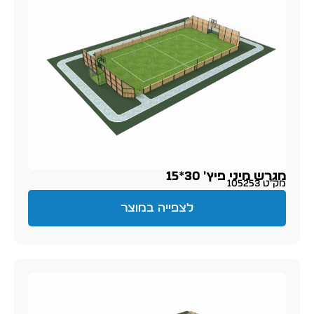
מגרש מיני פיץ' 30*15
מק״ט 105253
לצפייה במוצר