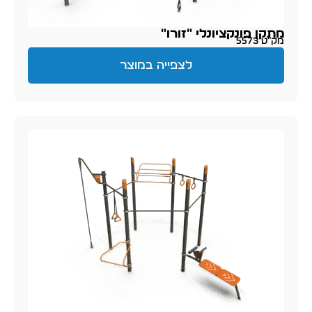
מתקן פונקציונלי "זורו"
מק״ט 5573
לצפייה במוצר