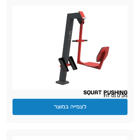
SQUAT PUSHING
מק״ט FIT 01
לצפייה במוצר