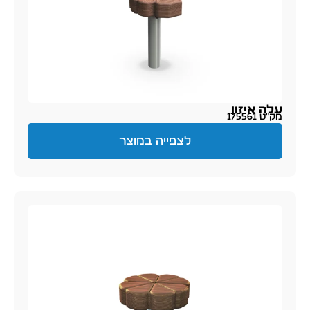
עלה איזון
מק״ט 175561
לצפייה במוצר