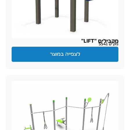
מקבילים "LIFT"
מק״ט 5541
לצפייה במוצר