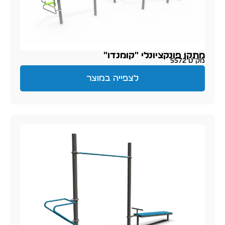
מתקן פונקציונלי "קומנדו"
מק״ט 5572
לצפייה במוצר