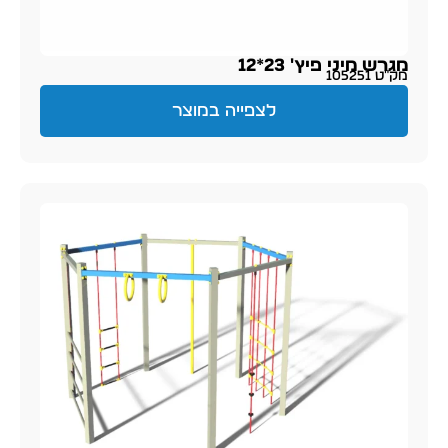
מגרש מיני פיץ' 23*12
מק״ט 105251
לצפייה במוצר