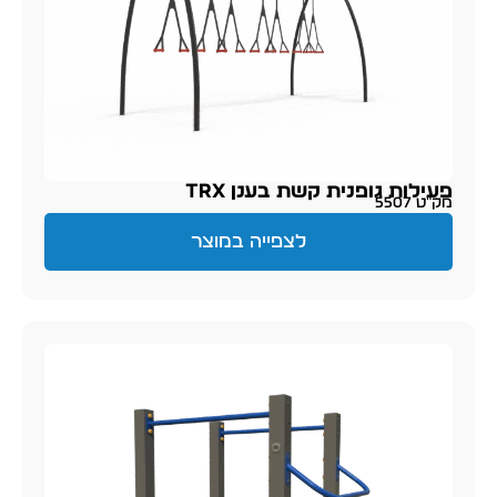
פעילות גופנית קשת בענן TRX
מק״ט 5507
לצפייה במוצר