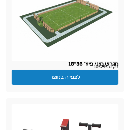
מגרש מיני פיץ' 36*18
מק״ט 105255
לצפייה במוצר