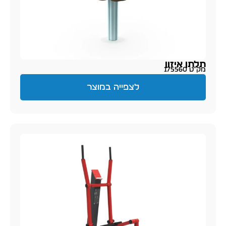
תלתן איזון
מק״ט 175560
לצפייה במוצר