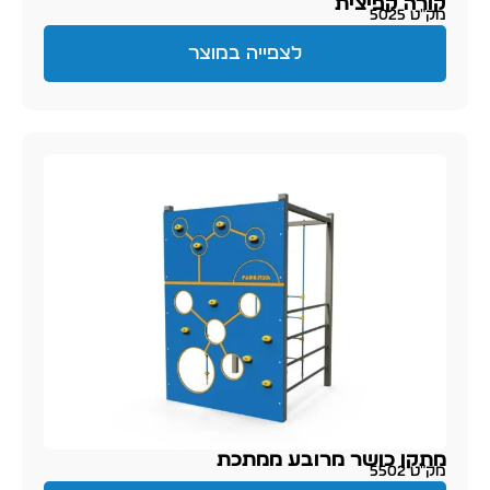
קורה קפיצית
מק״ט 5025
לצפייה במוצר
מתקן כושר מרובע ממתכת
מק״ט 5502