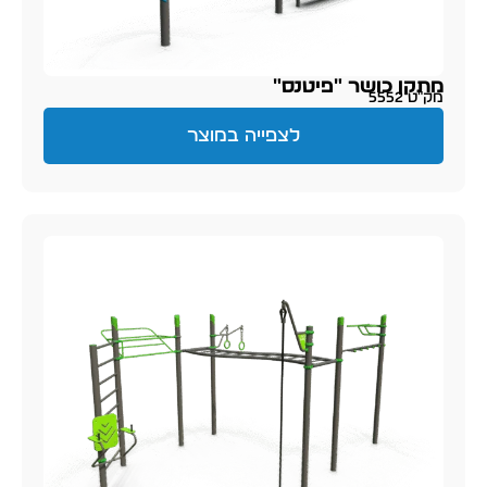
מתקן כושר "פיטנס"
מק״ט 5552
לצפייה במוצר