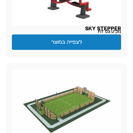
SKY STEPPER
מק״ט FIT 03
לצפייה במוצר