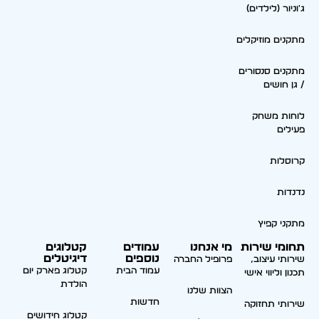
ג'וניור (לילדים)
מתקנים מוזיקלים
מתקנים סנסורים
/ גן חושים
לוחות משחק
פעילים
קרוסלות
נדנדות
מתקני קפיץ
תחומי שירות
מי אנחנו
עמודים
קטלוגים
נוספים
דיגיטלים
שירותי עיצוב,
פרופיל החברה
עמוד הבית
קטלוג פארק יום
תכנון וליווי אישי
הולדת
הצוות שלנו
חדשות
שירותי תחזוקה
קטלוג חידושים