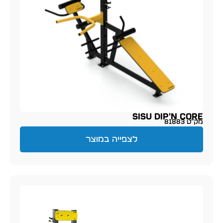
SISU Dip'n Core
מק״ט 81883
לצפייה במוצר