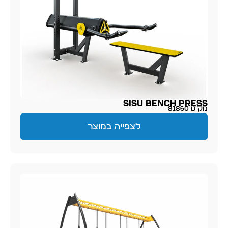
SISU Bench Press
מק״ט 81860
לצפייה במוצר