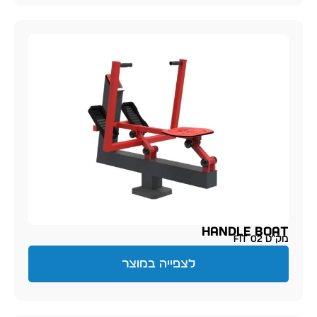
HANDLE BOAT
מק״ט FIT 02
לצפייה במוצר