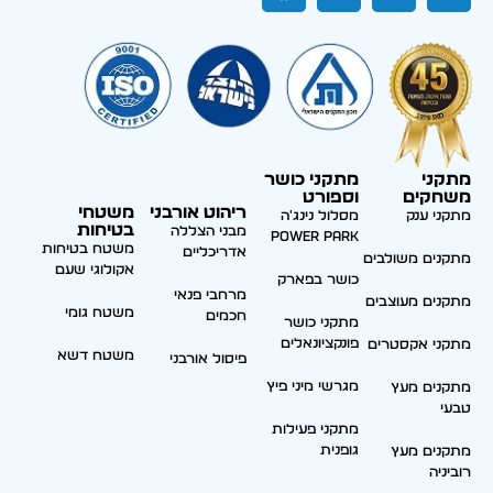
מתקני
מתקני כושר
משחקים
וספורט
ריהוט אורבני
משטחי
מתקני ענק
מסלול נינג'ה
בטיחות
מבני הצללה
Power park
משטח בטיחות
אדריכליים
מתקנים משולבים
אקולוגי שעם
כושר בפארק
מרחבי פנאי
מתקנים מעוצבים
משטח גומי
חכמים
מתקני כושר
פונקציונאלים
מתקני אקסטרים
משטח דשא
פיסול אורבני
מגרשי מיני פיץ
מתקנים מעץ
טבעי
מתקני פעילות
גופנית
מתקנים מעץ
רוביניה