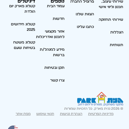
נוספים
דיגיטלים
שירותי עיצוב,
פרופיל החברה
עמוד הבית
קטלוג פארק יום
תכנון וליווי אישי
הולדת
הצוות שלנו
חדשות
שירותי תחזוקה
קטלוג חידושים
כתבו עלינו
2025
אזור מקצועי
הצללות
לתכנון ואדריכלות
קטלוג משטח
תשתיות
בטיחות שעם
מידע למנהל/ת
ברשות
תקן ובטיחות
צרו קשר
© 2026 גנית פארק. כל הזכויות שמורות
מדיניות הפרטיות
הצהרת נגישות
תנאי שימוש
מפת אתר