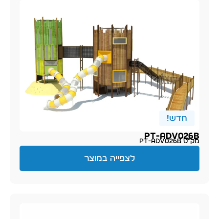
חדש!
PT-ADV026B
מק״ט PT-ADV026B
לצפייה במוצר