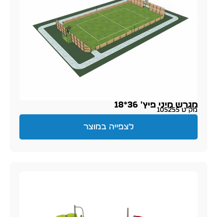
מגרש מיני פיץ' 36*18
מק״ט 105255
לצפייה במוצר