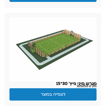
מגרש מיני פיץ' 30*15
מק״ט 105253
לצפייה במוצר