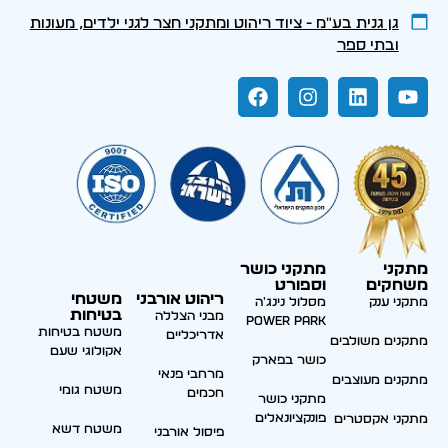
גן גנית בע״מ - ציוד ריהוט ומתקני חצר לגני ילדים, מעונות
ובתי ספר
מתקני
מתקני כושר
משחקים
וספורט
ריהוט אורבני
משטחי
מתקני ענק
מסלול נינג'ה
בטיחות
מבני הצללה
Power park
משטח בטיחות
אדריכליים
מתקנים משולבים
אקולוגי שעם
כושר בפארק
מרחבי פנאי
מתקנים מעוצבים
משטח גומי
חכמים
מתקני כושר
פונקציונאלים
מתקני אקסטרים
משטח דשא
פיסול אורבני