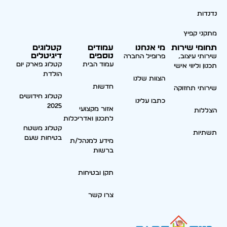
נדנדות
מתקני קפיץ
תחומי שירות
מי אנחנו
עמודים
קטלוגים
נוספים
דיגיטלים
שירותי עיצוב,
פרופיל החברה
עמוד הבית
קטלוג פארק יום
תכנון וליווי אישי
הולדת
הצוות שלנו
חדשות
שירותי תחזוקה
קטלוג חידושים
כתבו עלינו
2025
אזור מקצועי
הצללות
לתכנון ואדריכלות
קטלוג משטח
תשתיות
בטיחות שעם
מידע למנהל/ת
ברשות
תקן ובטיחות
צרו קשר