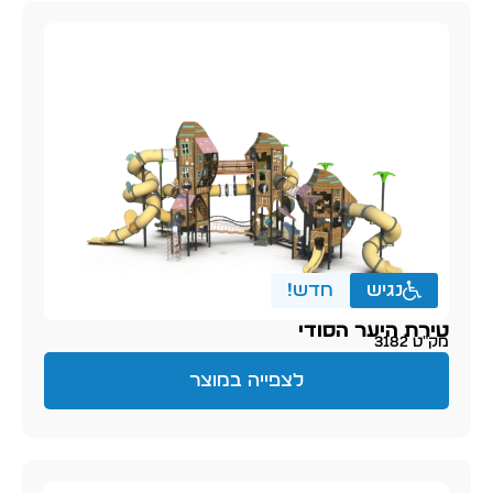
נגיש
חדש!
טירת היער הסודי
מק״ט 3182
לצפייה במוצר