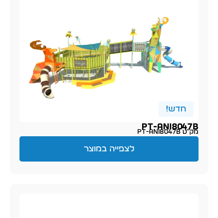
חדש!
PT-ani8047B
מק״ט PT-ani8047B
לצפייה במוצר