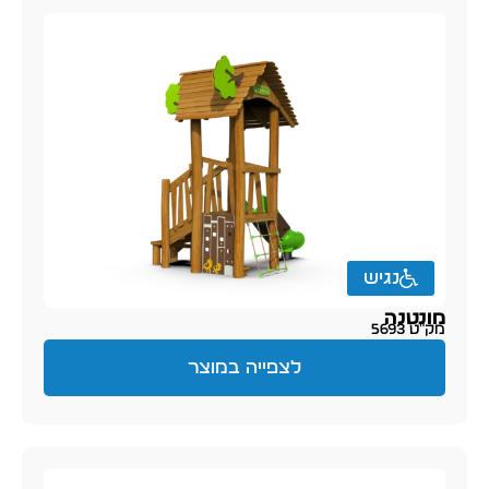
נגיש
מונטנה
מק״ט 5693
לצפייה במוצר