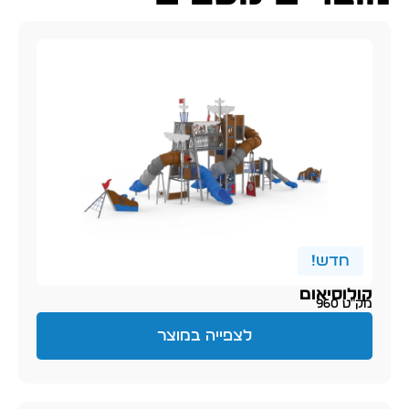
חדש!
קולוסיאום
מק״ט 960
לצפייה במוצר