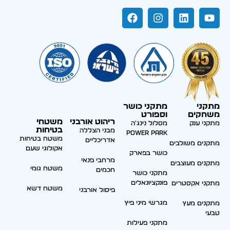
מתקני
מתקני כושר
משחקים
וספורט
ריהוט אורבני
משטחי
מתקני ענק
מסלול נינג'ה
בטיחות
מבני הצללה
Power park
משטח בטיחות
אדריכליים
מתקנים משולבים
אקולוגי שעם
כושר בפארק
מרחבי פנאי
מתקנים מעוצבים
משטח גומי
חכמים
מתקני כושר
פונקציונאלים
מתקני אקסטרים
משטח דשא
פיסול אורבני
מגרשי מיני פיץ
מתקנים מעץ
טבעי
מתקני פעילות