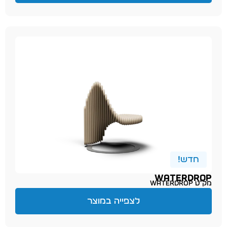
חדש!
WATERDROP
מק״ט waterdrop
לצפייה במוצר