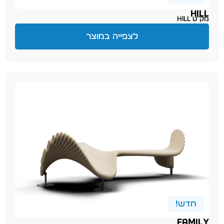
HILL
מק״ט hill
לצפייה במוצר
חדש!
FAMILY