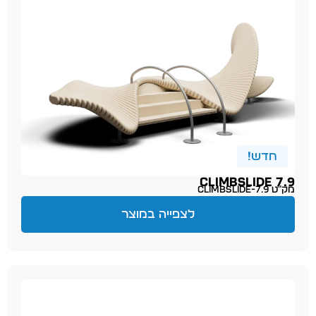
חדש!
CLIMBSLIDE 7.9
מק״ט climbslide-7.9
לצפייה במוצר