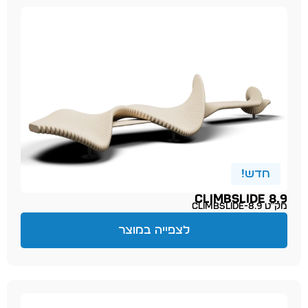
חדש!
CLIMBSLIDE 8.9
מק״ט climbslide-8.9
לצפייה במוצר