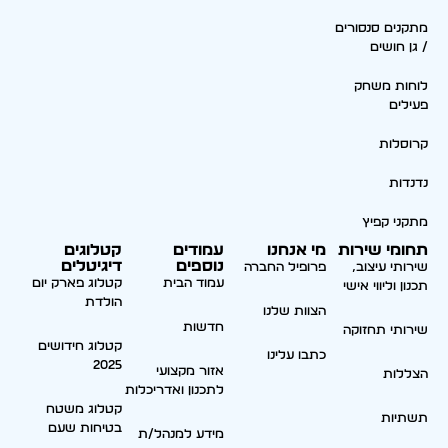
מתקנים סנסורים
/ גן חושים
לוחות משחק
פעילים
קרוסלות
נדנדות
מתקני קפיץ
תחומי שירות
מי אנחנו
עמודים
קטלוגים
נוספים
דיגיטלים
שירותי עיצוב,
פרופיל החברה
עמוד הבית
קטלוג פארק יום
תכנון וליווי אישי
הולדת
הצוות שלנו
חדשות
שירותי תחזוקה
קטלוג חידושים
כתבו עלינו
2025
אזור מקצועי
הצללות
לתכנון ואדריכלות
קטלוג משטח
תשתיות
בטיחות שעם
מידע למנהל/ת