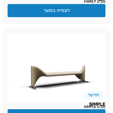
מק״ט family
לצפייה במוצר
חדש!
SIMPLE
מק״ט simple