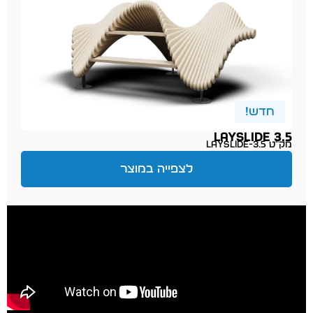
חדש!
LAYSLIDE 3.5
מק״ט layslide-3.5
לצפייה במוצר