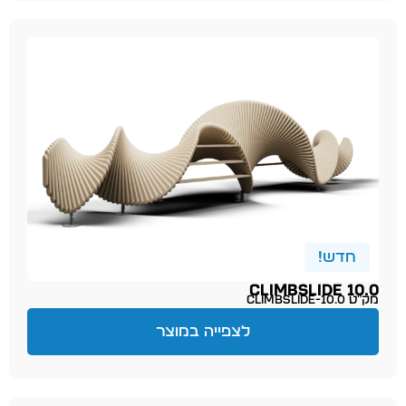
חדש!
CLIMBSLIDE 10.0
מק״ט climbslide-10.0
לצפייה במוצר