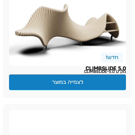
חדש!
CLIMBSLIDE 5.0
מק״ט climbslide-5.0
לצפייה במוצר