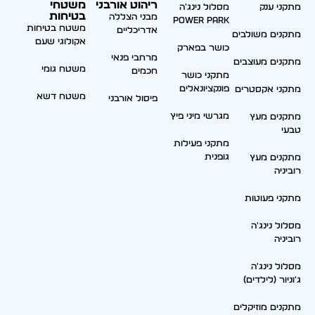
ריהוט אורבני
משטחי
מתקני ענק
מסלול נינג'ה
בטיחות
מבני הצללה
Power park
משטח בטיחות
אדריכליים
מתקנים משולבים
אקולוגי שעם
כושר בפארק
מרחבי פנאי
מתקנים מעוצבים
משטח גומי
חכמים
מתקני כושר
פונקציונאלים
מתקני אקסטרים
משטח דשא
פיסול אורבני
מגרשי מיני פיץ
מתקנים מעץ
טבעי
מתקני פעילות
גופנית
מתקנים מעץ
רוביניה
מתקני פעוטות
מסלול נינג'ה
רוביניה
מסלול נינג'ה
ג'וניור (לילדים)
מתקנים מוזיקלים