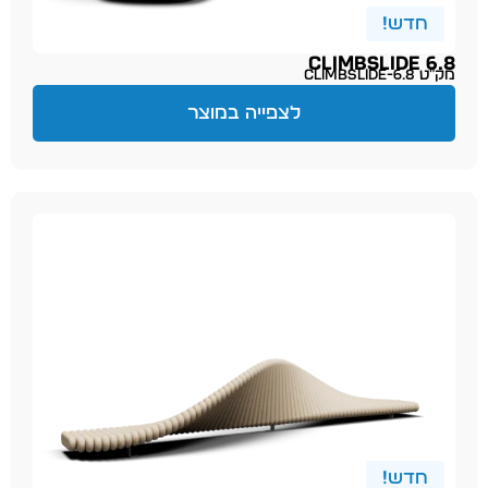
חדש!
CLIMBSLIDE 6.8
מק״ט climbslide-6.8
לצפייה במוצר
חדש!