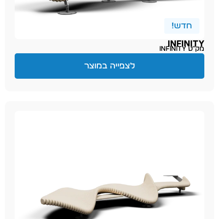
חדש!
INFINITY
מק״ט infinity
לצפייה במוצר