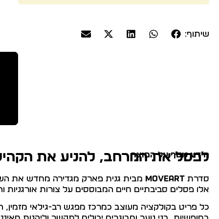
שיתוף:
מידע נוסף על המוצר
לפסל את המרחב, להניע את הקהיל
סדרת
MOVEART
מבית גנית פארק מגדירה מחדש את השילו
אלו פסלים סביבתיים חיים המבוססים על צורות אורגניות וה
כל פריט בקולקציה מעוצב כמרכז מפגש רב-גילאי מזמין, המע
בחופשיות, בני נוער ומבוגרים יכולים לתקשר וליהנות מאינ