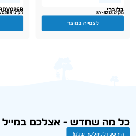
בלוברי
ADV026B
מק״ט SY-3213
מק״ט PT-ADV026B
לצפייה במוצר
כל מה שחדש - אצלכם במייל
הירשמו לניוזלטר שלנו!