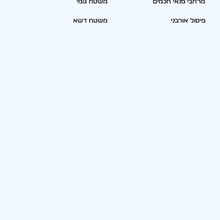
מרחבי פנאי חכמים
משטח גומי
פיסול אורבני
משטח דשא