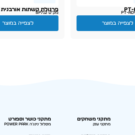
PT-
פרגולת קשתות אורבנית
מק״ט SP712
לצפייה במוצר
לצפייה במוצר
מתקני משחקים
מתקני כושר וספורט
מתקני ענק
מסלול נינג'ה Power park