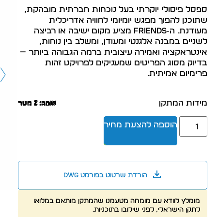
ספסל פיסולי יוקרתי בעל נוכחות חברתית מובהקת,
שתוכנן להפוך מפגש יומיומי לחוויה אדריכלית
מעודנת. ה‑FRIENDS מציע מקום ישיבה או רביצה
לשניים במבנה אלגנטי ומעודן, ומשלב בין נוחות,
אינטראקציה ואמירה עיצובית ברמה הגבוהה ביותר —
בדיוק מסוג הפריטים שמעניקים לפרויקט זהות
פרימיום אמיתית.
מידות המתקן
אורך: 2 מטר
רוחב: 1 מטר
גובה: 1 מטר
הוספה להצעת מחיר
הורדת שרטוט בפורמט dwg
מומלץ לוודא עם מומחה מטעמנו שהמתקן מותאם במלואו
לתקן הישראלי, לפני שילובו בתוכניות.