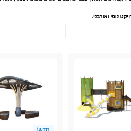
ט נופי ואורבני.
חדש!