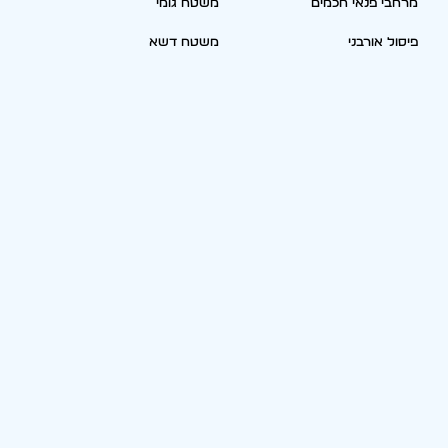
מרחבי פנאי חכמים
משטח גומי
פיסול אורבני
משטח דשא