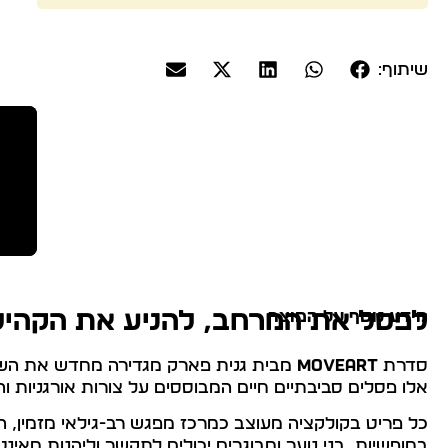
שיתוף:
מידע נוסף על המוצר
לפסל את המרחב, להניע את הקהיל
סדרת
MOVEART
מבית גנית פארק מגדירה מחדש את השילו
אלו פסלים סביבתיים חיים המבוססים על צורות אורגניות וה
כל פריט בקולקציה מעוצב כמרכז מפגש רב-גילאי מזמין, המע
בחופשיות, בני נוער ומבוגרים יכולים לתקשר וליהנות מאינ