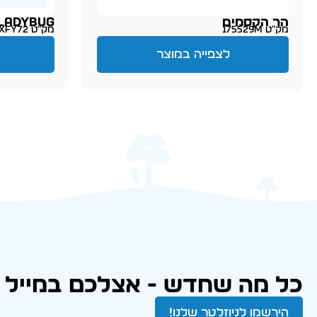
הר הקסמים
LADYBUG – פרת משה רבנ
מק״ט 175529M
מק״ט XFY72
לצפייה במוצר
כל מה שחדש - אצלכם במייל
הירשמו לניוזלטר שלנו!