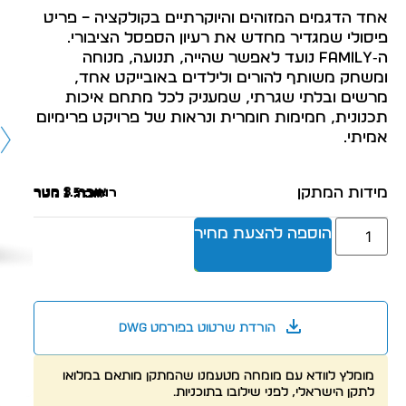
אחד הדגמים המזוהים והיוקרתיים בקולקציה – פריט
פיסולי שמגדיר מחדש את רעיון הספסל הציבורי.
ה‑FAMILY נועד לאפשר שהייה, תנועה, מנוחה
ומשחק משותף להורים ולילדים באובייקט אחד,
מרשים ובלתי שגרתי, שמעניק לכל מתחם איכות
תכנונית, חמימות חומרית ונראות של פרויקט פרימיום
אמיתי.
מידות המתקן
אורך: 3 מטר
רוחב: 1.5 מטר
גובה: 1 מטר
הוספה להצעת מחיר
הורדת שרטוט בפורמט dwg
מומלץ לוודא עם מומחה מטעמנו שהמתקן מותאם במלואו
לתקן הישראלי, לפני שילובו בתוכניות.