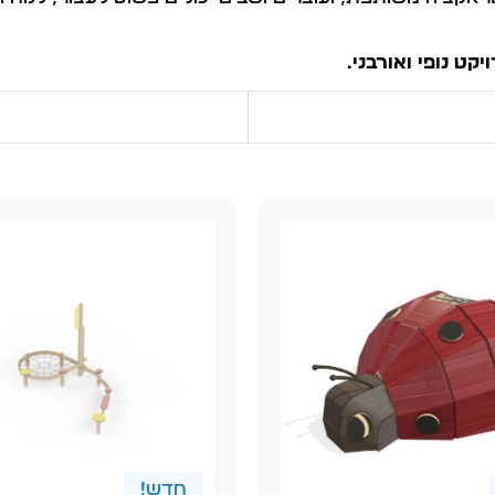
ט נופי ואורבני.
חדש!