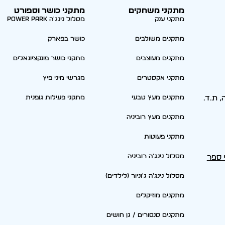
מתקני משחקים
מתקני כושר וספורט
מתקני ענק
מסלול נינג'ה Power park
מתקנים משולבים
כושר בפארק
מתקנים מעוצבים
מתקני כושר פונקציונאלים
מתקני אקסטרים
מגרשי מיני פיץ
סריה, ת.ד.
מתקנים מעץ טבעי
מתקני פעילות גופנית
מתקנים מעץ רוביניה
מתקני פעוטות
מסלול נינג'ה רוביניה
י ספר
מסלול נינג'ה ג'וניור (לילדים)
מתקנים מוזיקלים
מתקנים סנסורים / גן חושים