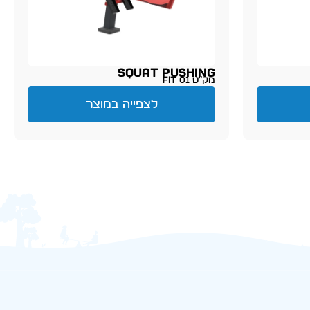
SQUAT PUSHING
מק״ט FIT 01
לצפייה במוצר