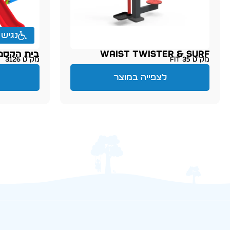
נגיש
WAIST TWISTER & SURF
בית הקסמ
מק״ט FIT 35
מק״ט 3126
לצפייה במוצר