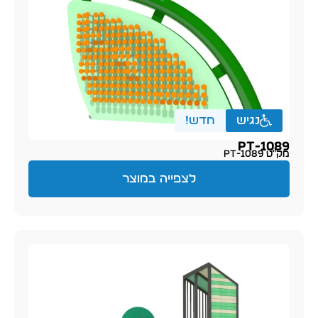
נגיש
חדש!
PT-1089
מק״ט PT-1089
לצפייה במוצר