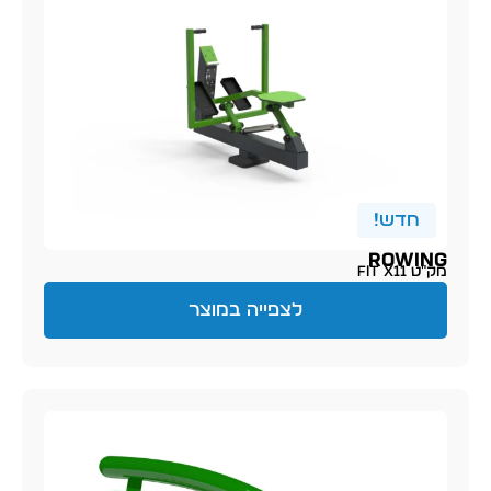
חדש!
ROWING
מק״ט FIT X11
לצפייה במוצר