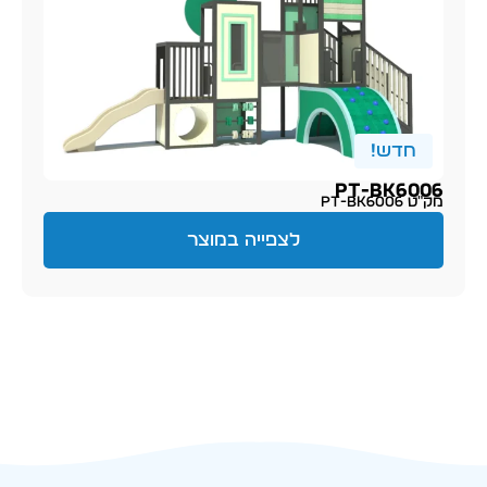
חדש!
PT-BK6006
מק״ט PT-BK6006
לצפייה במוצר