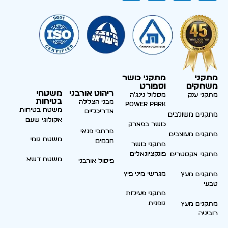
מתקני
מתקני כושר
משחקים
וספורט
ריהוט אורבני
משטחי
מתקני ענק
מסלול נינג'ה
בטיחות
מבני הצללה
Power park
משטח בטיחות
אדריכליים
מתקנים משולבים
אקולוגי שעם
כושר בפארק
מרחבי פנאי
מתקנים מעוצבים
משטח גומי
חכמים
מתקני כושר
פונקציונאלים
מתקני אקסטרים
משטח דשא
פיסול אורבני
מגרשי מיני פיץ
מתקנים מעץ
טבעי
מתקני פעילות
גופנית
מתקנים מעץ
רוביניה