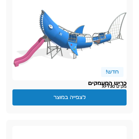
חדש!
כריש המעמקים
מק״ט XFY30
לצפייה במוצר