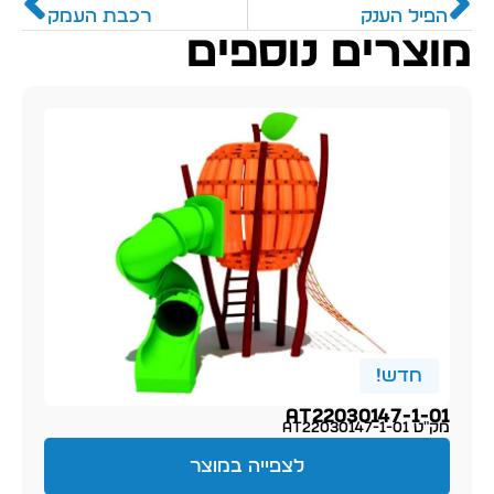
הפיל הענק
רכבת העמק
מוצרים נוספים
חדש!
AT22030147-1-01
מק״ט AT22030147-1-01
לצפייה במוצר