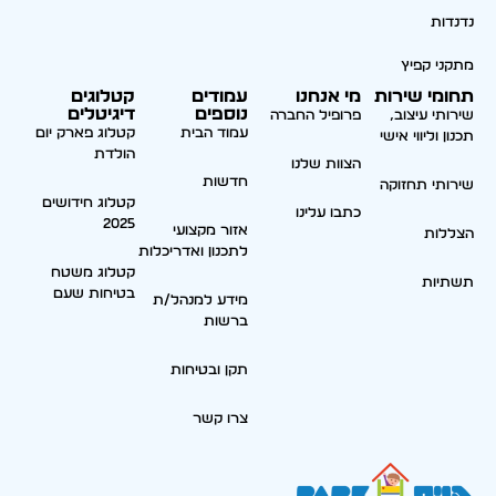
נדנדות
מתקני קפיץ
תחומי שירות
מי אנחנו
עמודים
קטלוגים
נוספים
דיגיטלים
שירותי עיצוב,
פרופיל החברה
עמוד הבית
קטלוג פארק יום
תכנון וליווי אישי
הולדת
הצוות שלנו
חדשות
שירותי תחזוקה
קטלוג חידושים
כתבו עלינו
2025
אזור מקצועי
הצללות
לתכנון ואדריכלות
קטלוג משטח
תשתיות
בטיחות שעם
מידע למנהל/ת
ברשות
תקן ובטיחות
צרו קשר