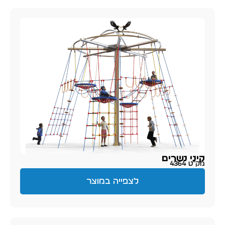
קיני נשרים
מק״ט 4364
לצפייה במוצר