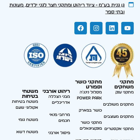
גן גנית בע״מ - ציוד ריהוט ומתקני חצר לגני ילדים, מעונות
ובתי ספר
מתקני
מתקני כושר
משחקים
וספורט
ריהוט אורבני
משטחי
מתקני ענק
מסלול נינג'ה
בטיחות
מבני הצללה
Power park
משטח בטיחות
אדריכליים
מתקנים משולבים
אקולוגי שעם
כושר בפארק
מרחבי פנאי
מתקנים מעוצבים
משטח גומי
חכמים
מתקני כושר
פונקציונאלים
מתקני אקסטרים
משטח דשא
פיסול אורבני