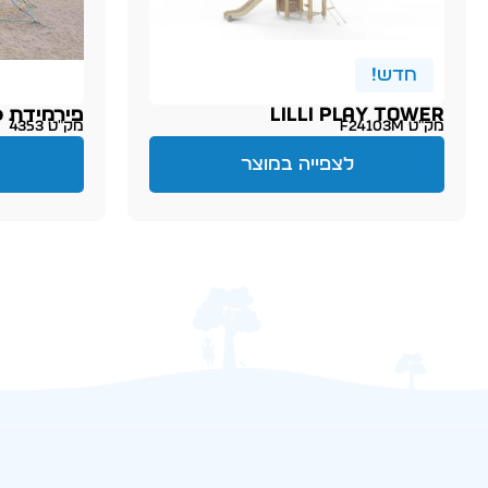
חדש!
LILLI PLAY TOWER
פירמידת כ
מק״ט F24103M
מק״ט 4353
לצפייה במוצר