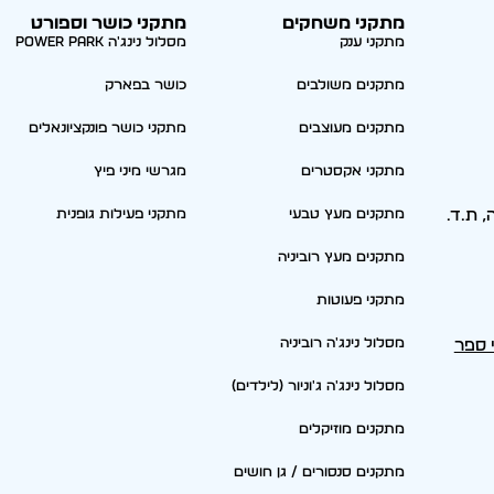
מתקני משחקים
מתקני כושר וספורט
מתקני ענק
מסלול נינג'ה Power park
מתקנים משולבים
כושר בפארק
מתקנים מעוצבים
מתקני כושר פונקציונאלים
מתקני אקסטרים
מגרשי מיני פיץ
סריה, ת.ד.
מתקנים מעץ טבעי
מתקני פעילות גופנית
מתקנים מעץ רוביניה
מתקני פעוטות
מסלול נינג'ה רוביניה
י ספר
מסלול נינג'ה ג'וניור (לילדים)
מתקנים מוזיקלים
מתקנים סנסורים / גן חושים