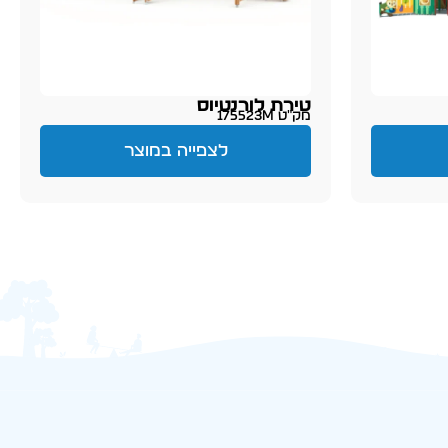
טירת לורנטיוס
מק״ט 175523M
לצפייה במוצר