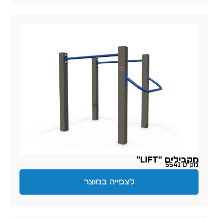
מקבילים "LIFT"
מק״ט 5541
לצפייה במוצר