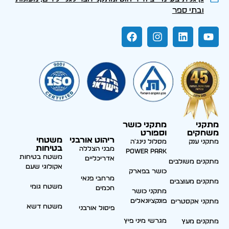
ובתי ספר
מתקני
מתקני כושר
משחקים
וספורט
ריהוט אורבני
משטחי
מתקני ענק
מסלול נינג'ה
בטיחות
מבני הצללה
Power park
משטח בטיחות
אדריכליים
מתקנים משולבים
אקולוגי שעם
כושר בפארק
מרחבי פנאי
מתקנים מעוצבים
משטח גומי
חכמים
מתקני כושר
פונקציונאלים
מתקני אקסטרים
משטח דשא
פיסול אורבני
מגרשי מיני פיץ
מתקנים מעץ