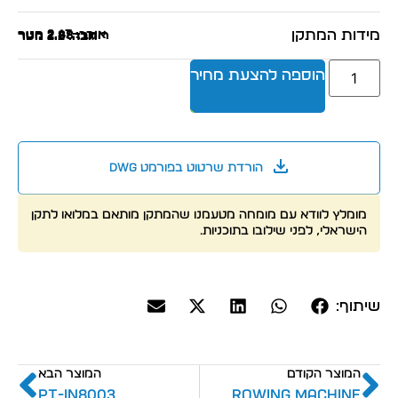
מידות המתקן
אורך: 2.47 מטר
רוחב: 2.88 מטר
גובה: 2.2 מטר
הוספה להצעת מחיר
הורדת שרטוט בפורמט dwg
מומלץ לוודא עם מומחה מטעמנו שהמתקן מותאם במלואו לתקן
הישראלי, לפני שילובו בתוכניות.
שיתוף:
המוצר הקודם
המוצר הבא
PT-IN8003
Rowing Machine