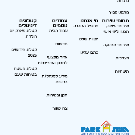
נדנדות
מתקני קפיץ
תחומי שירות
מי אנחנו
עמודים
קטלוגים
נוספים
דיגיטלים
שירותי עיצוב,
פרופיל החברה
עמוד הבית
קטלוג פארק יום
תכנון וליווי אישי
הולדת
הצוות שלנו
חדשות
שירותי תחזוקה
קטלוג חידושים
כתבו עלינו
2025
אזור מקצועי
הצללות
לתכנון ואדריכלות
קטלוג משטח
תשתיות
בטיחות שעם
מידע למנהל/ת
ברשות
תקן ובטיחות
צרו קשר