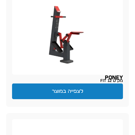
PONEY
מק״ט FIT 12
לצפייה במוצר