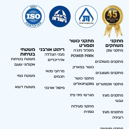
מתקני
מתקני כושר
משחקים
וספורט
ריהוט אורבני
משטחי
מתקני ענק
מסלול נינג'ה
בטיחות
מבני הצללה
Power park
משטח בטיחות
אדריכליים
מתקנים משולבים
אקולוגי שעם
כושר בפארק
מרחבי פנאי
מתקנים מעוצבים
משטח גומי
חכמים
מתקני כושר
פונקציונאלים
מתקני אקסטרים
משטח דשא
פיסול אורבני
מגרשי מיני פיץ
מתקנים מעץ
טבעי
מתקני פעילות
גופנית
מתקנים מעץ
רוביניה
מתקני פעוטות