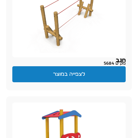
חגב
מק״ט 5684
לצפייה במוצר