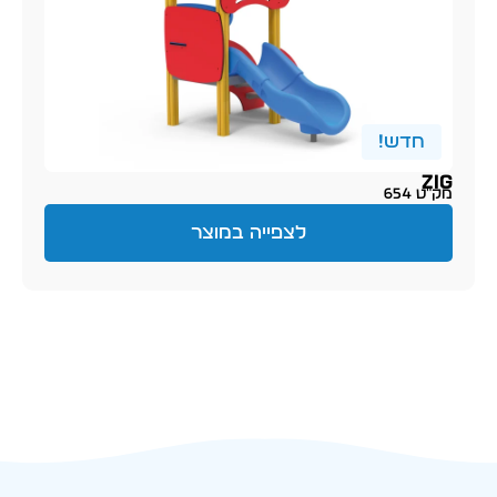
חדש!
Zig
מק״ט 654
לצפייה במוצר