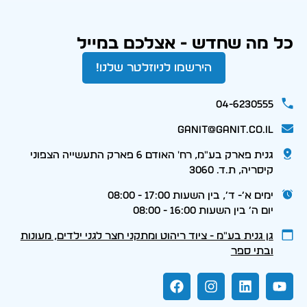
כל מה שחדש - אצלכם במייל
הירשמו לניוזלטר שלנו!
04-6230555
ganit@ganit.co.il
גנית פארק בע"מ, רח' האודם 6 פארק התעשייה הצפוני
קיסריה, ת.ד. 3060
ימים א׳- ד׳, בין השעות 17:00 - 08:00
יום ה׳ בין השעות 16:00 - 08:00
גן גנית בע״מ - ציוד ריהוט ומתקני חצר לגני ילדים, מעונות
ובתי ספר