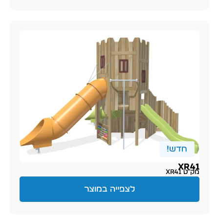
חדש!
XR41
מק״ט XR41
לצפייה במוצר