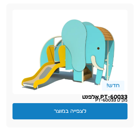
חדש!
PT-60033 אלפנט
מק״ט PT-60033
לצפייה במוצר