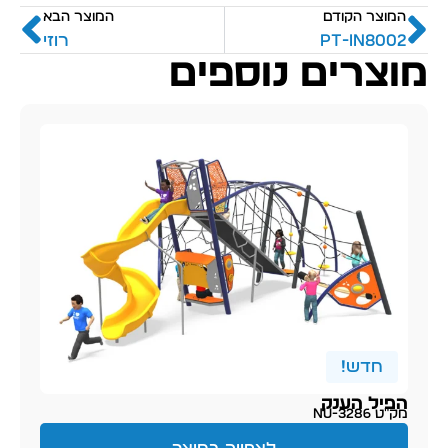
המוצר הקודם
המוצר הבא
PT-IN8002
רוזי
מוצרים נוספים
חדש!
הפיל הענק
מק״ט NU-3286