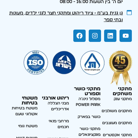
יום ה׳ בין השעות 16:00 - 08:00
גן גנית בע״מ - ציוד ריהוט ומתקני חצר לגני ילדים, מעונות
ובתי ספר
מתקני
מתקני כושר
משחקים
וספורט
ריהוט אורבני
משטחי
מתקני ענק
מסלול נינג'ה
בטיחות
מבני הצללה
Power park
משטח בטיחות
אדריכליים
מתקנים משולבים
אקולוגי שעם
כושר בפארק
מרחבי פנאי
מתקנים מעוצבים
משטח גומי
חכמים
מתקני כושר
פונקציונאלים
מתקני אקסטרים