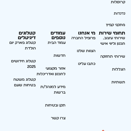
קרוסלות
נדנדות
מתקני קפיץ
תחומי שירות
מי אנחנו
עמודים
קטלוגים
נוספים
דיגיטלים
שירותי עיצוב,
פרופיל החברה
עמוד הבית
קטלוג פארק יום
תכנון וליווי אישי
הולדת
הצוות שלנו
חדשות
שירותי תחזוקה
קטלוג חידושים
כתבו עלינו
2025
אזור מקצועי
הצללות
לתכנון ואדריכלות
קטלוג משטח
תשתיות
בטיחות שעם
מידע למנהל/ת
ברשות
תקן ובטיחות
צרו קשר