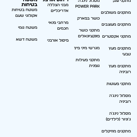
מתקני ענק
מסלול נינג'ה
בטיחות
מבני הצללה
Power park
משטח בטיחות
אדריכליים
מתקנים משולבים
אקולוגי שעם
כושר בפארק
מרחבי פנאי
מתקנים מעוצבים
משטח גומי
חכמים
מתקני כושר
פונקציונאלים
מתקני אקסטרים
משטח דשא
פיסול אורבני
מגרשי מיני פיץ
מתקנים מעץ
טבעי
מתקני פעילות
גופנית
מתקנים מעץ
רוביניה
מתקני פעוטות
מסלול נינג'ה
רוביניה
מסלול נינג'ה
ג'וניור (לילדים)
מתקנים מוזיקלים