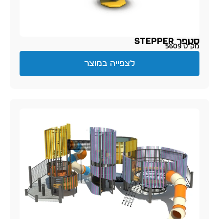
סטפר Stepper
מק״ט 5609
לצפייה במוצר