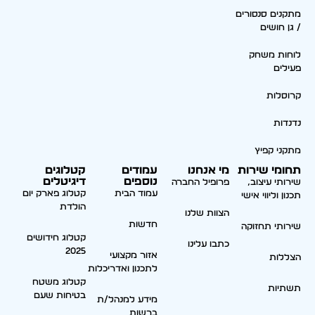
מתקנים סנסורים
/ גן חושים
לוחות משחק
פעילים
קרוסלות
נדנדות
מתקני קפיץ
תחומי שירות
מי אנחנו
עמודים
קטלוגים
נוספים
דיגיטלים
שירותי עיצוב,
פרופיל החברה
עמוד הבית
קטלוג פארק יום
תכנון וליווי אישי
הולדת
הצוות שלנו
חדשות
שירותי תחזוקה
קטלוג חידושים
כתבו עלינו
2025
אזור מקצועי
הצללות
לתכנון ואדריכלות
קטלוג משטח
תשתיות
בטיחות שעם
מידע למנהל/ת
ברשות