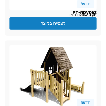
חדש!
PT-adv062
מק״ט PT-adv062
לצפייה במוצר
חדש!