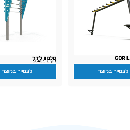
סלמון לדר
מק״ט 5643.5
לצפייה במוצר
לצפייה במוצר