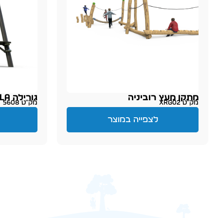
מתקן מעץ רוביניה
גורילה Gorilla
מק״ט XRG02
מק״ט 5608
לצפייה במוצר