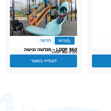
נגיש
חדש!
360 LOOP – מגלשה נגישה
מק״ט LOOP 360
לצפייה במוצר