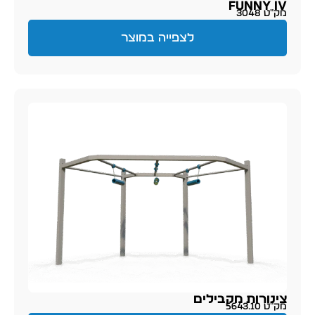
FUNNY IV
מק״ט 3048
לצפייה במוצר
צינורות מקבילים
מק״ט 5643.10