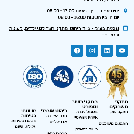
ימים א׳- ד׳, בין השעות 17:00 - 08:00
יום ה׳ בין השעות 16:00 - 08:00
גן גנית בע״מ - ציוד ריהוט ומתקני חצר לגני ילדים, מעונות
ובתי ספר
מתקני
מתקני כושר
משחקים
וספורט
ריהוט אורבני
משטחי
מתקני ענק
מסלול נינג'ה
בטיחות
מבני הצללה
Power park
משטח בטיחות
אדריכליים
מתקנים משולבים
אקולוגי שעם
כושר בפארק
מרחבי פנאי