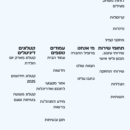
לוחות משחק
פעילים
קרוסלות
נדנדות
מתקני קפיץ
תחומי שירות
מי אנחנו
עמודים
קטלוגים
נוספים
דיגיטלים
שירותי עיצוב,
פרופיל החברה
עמוד הבית
קטלוג פארק יום
תכנון וליווי אישי
הולדת
הצוות שלנו
חדשות
שירותי תחזוקה
קטלוג חידושים
כתבו עלינו
2025
אזור מקצועי
הצללות
לתכנון ואדריכלות
קטלוג משטח
תשתיות
בטיחות שעם
מידע למנהל/ת
ברשות
תקן ובטיחות