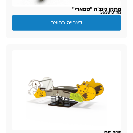
מתקן נינג'ה "ספארי"
מק״ט 5638
לצפייה במוצר