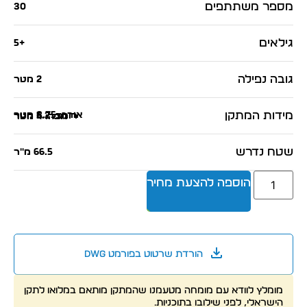
מספר משתתפים
30
גילאים
+5
גובה נפילה
2 מטר
מידות המתקן
אורך: 8.75 מטר
רוחב: 5.2 מטר
גובה: 4 מטר
שטח נדרש
66.5 מ"ר
הוספה להצעת מחיר
הורדת שרטוט בפורמט dwg
מומלץ לוודא עם מומחה מטעמנו שהמתקן מותאם במלואו לתקן
הישראלי, לפני שילובו בתוכניות.