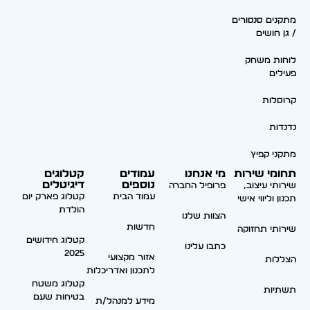
מתקנים סנסורים
/ גן חושים
לוחות משחק
פעילים
קרוסלות
נדנדות
מתקני קפיץ
תחומי שירות
מי אנחנו
עמודים
קטלוגים
נוספים
דיגיטלים
שירותי עיצוב,
פרופיל החברה
עמוד הבית
קטלוג פארק יום
תכנון וליווי אישי
הולדת
הצוות שלנו
חדשות
שירותי תחזוקה
קטלוג חידושים
כתבו עלינו
2025
אזור מקצועי
הצללות
לתכנון ואדריכלות
קטלוג משטח
תשתיות
בטיחות שעם
מידע למנהל/ת