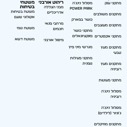
ריהוט אורבני
משטחי
מתקני ענק
מסלול נינג'ה
בטיחות
מבני הצללה
Power park
משטח בטיחות
אדריכליים
מתקנים משולבים
אקולוגי שעם
כושר בפארק
מרחבי פנאי
מתקנים מעוצבים
משטח גומי
חכמים
מתקני כושר
פונקציונאלים
מתקני אקסטרים
משטח דשא
פיסול אורבני
מגרשי מיני פיץ
מתקנים מעץ
טבעי
מתקני פעילות
גופנית
מתקנים מעץ
רוביניה
מתקני פעוטות
מסלול נינג'ה
רוביניה
מסלול נינג'ה
ג'וניור (לילדים)
מתקנים מוזיקלים