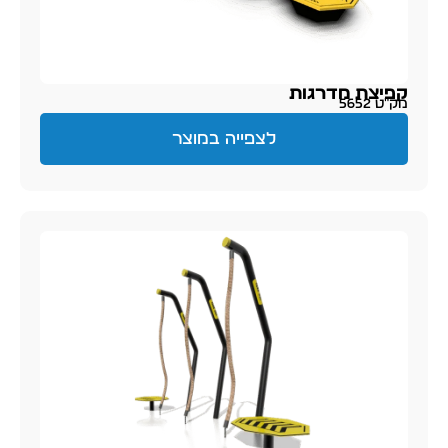
קפיצת מדרגות
מק״ט 5652
לצפייה במוצר