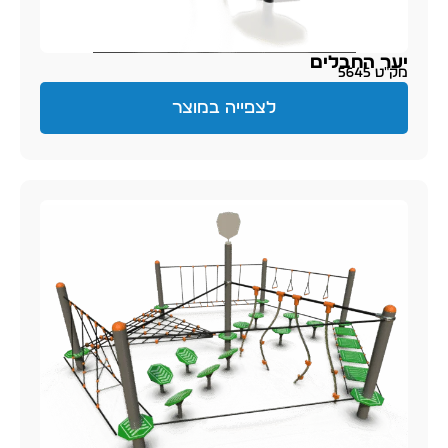
יער החבלים
מק״ט 5645
לצפייה במוצר