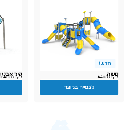
חדש!
סשה
קיר אבני 
מק״ט 4403
מק״ט 5643.3
לצפייה במוצר