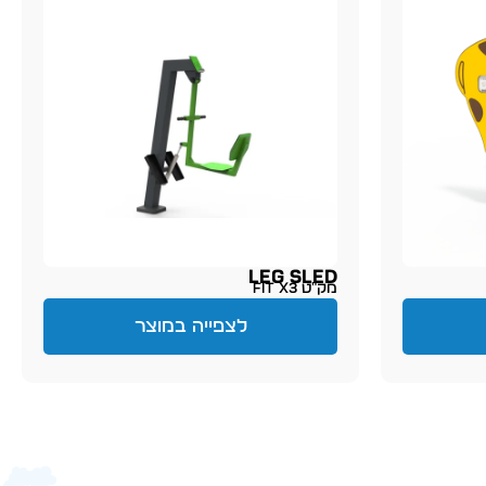
LEG SLED
מק״ט FIT X3
לצפייה במוצר