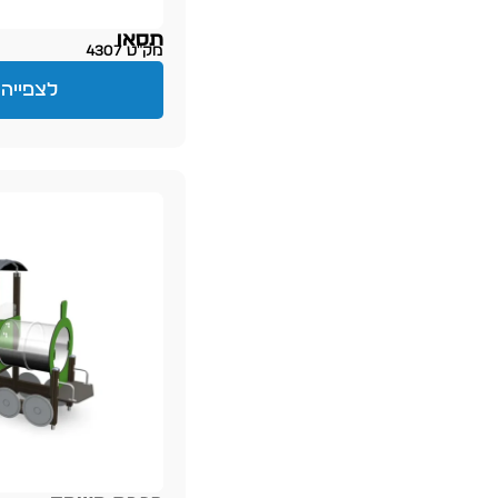
תסאו
מק״ט 4307
לצפייה 