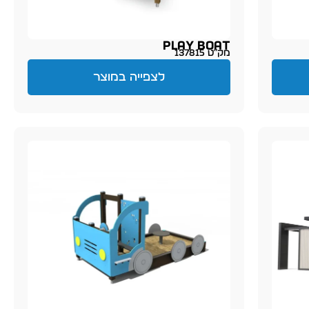
Play Boat
מק״ט 137815
לצפייה במוצר