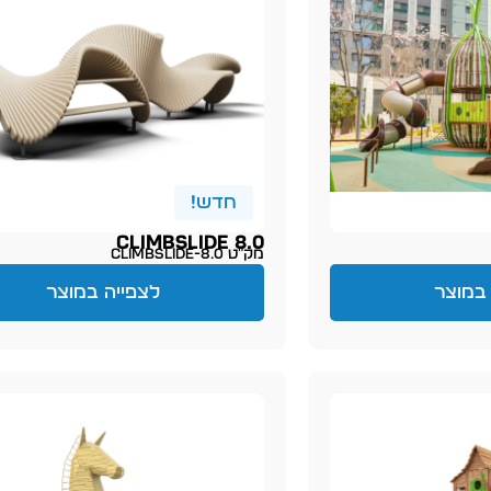
חדש!
CLIMBSLIDE 8.0
מק״ט climbslide-8.0
במוצר
לצפייה במוצר