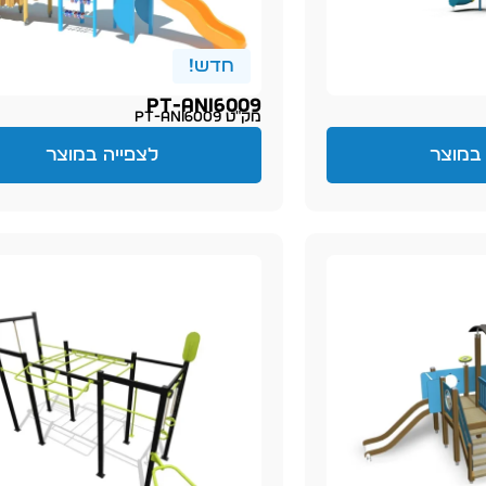
חדש!
PT-ani6009
מק״ט PT-ani6009
במוצר
לצפייה במוצר