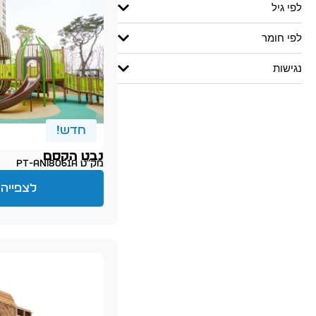
לפי גיל
לפי חומר
נגישות
חדש!
נבט הקסם
מק״ט PT-ani8061A
לצפייה 