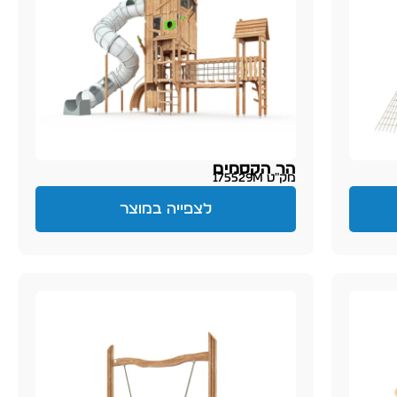
הר הקסמים
מק״ט 175529M
לצפייה במוצר