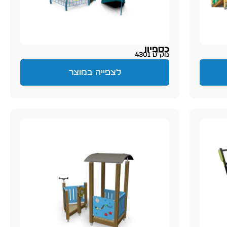
כספיון
מק״ט 4301
לצפייה במוצר