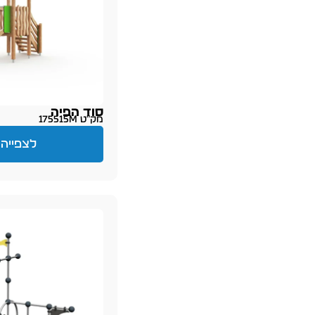
סוד הפיה
מק״ט 175515M
לצפייה 