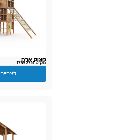
מצוק ארה
מק״ט 175527M
לצפייה 