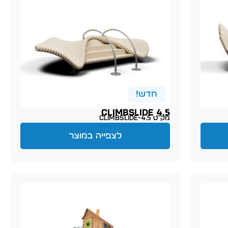
חדש!
CLIMBSLIDE 4.5
מק״ט climbslide-4.5
לצפייה במוצר