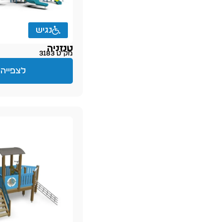
נגיש
טנזניה
מק״ט 3183
לצפייה 