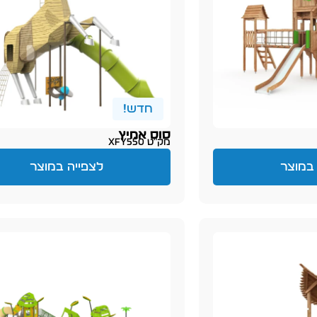
חדש!
סוס אמיץ
מק״ט XFY550
במוצר
לצפייה במוצר