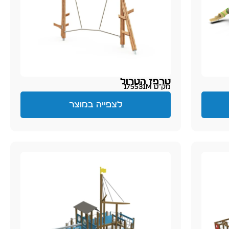
טרפז הטרול
מק״ט 175531M
לצפייה במוצר