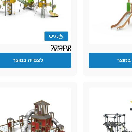
נגיש
טרופיקל
מק״ט 3187
במוצר
לצפייה במוצר