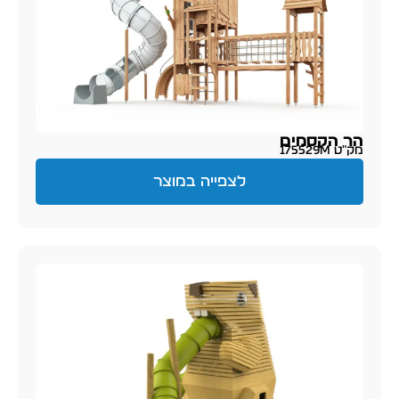
הר הקסמים
מק״ט 175529M
לצפייה במוצר