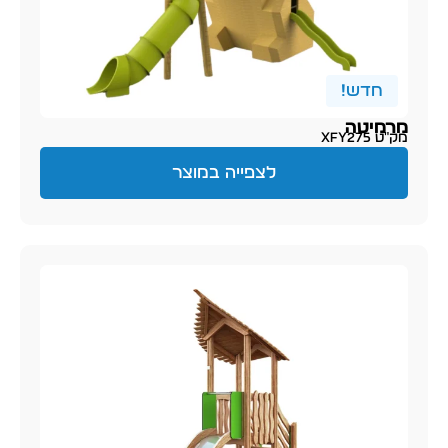
חדש!
מרמיטה
מק״ט XFY275
לצפייה במוצר