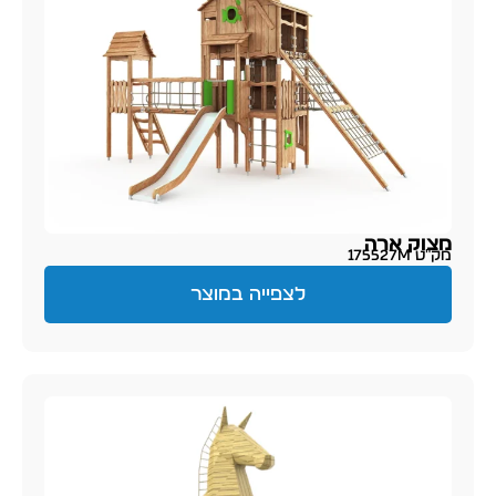
מצוק ארה
מק״ט 175527M
לצפייה במוצר