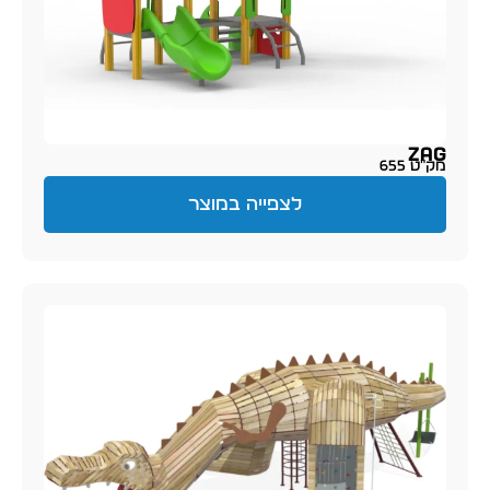
Zag
מק״ט 655
לצפייה במוצר