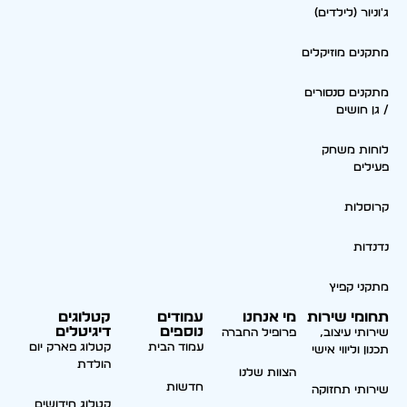
ג'וניור (לילדים)
מתקנים מוזיקלים
מתקנים סנסורים
/ גן חושים
לוחות משחק
פעילים
קרוסלות
נדנדות
מתקני קפיץ
תחומי שירות
מי אנחנו
עמודים
קטלוגים
נוספים
דיגיטלים
שירותי עיצוב,
פרופיל החברה
עמוד הבית
קטלוג פארק יום
תכנון וליווי אישי
הולדת
הצוות שלנו
חדשות
שירותי תחזוקה
קטלוג חידושים