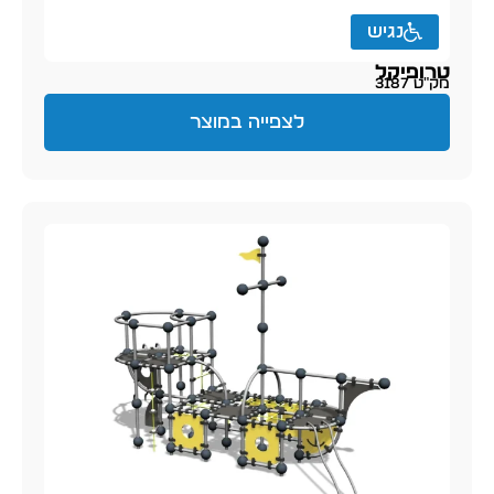
נגיש
טרופיקל
מק״ט 3187
לצפייה במוצר