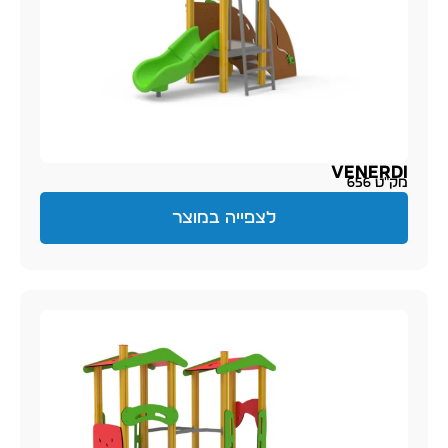
Venerdi
מק״ט 656
לצפייה במוצר