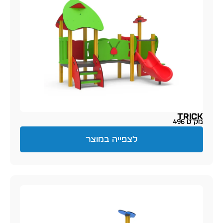
Trick
מק״ט 496
לצפייה במוצר