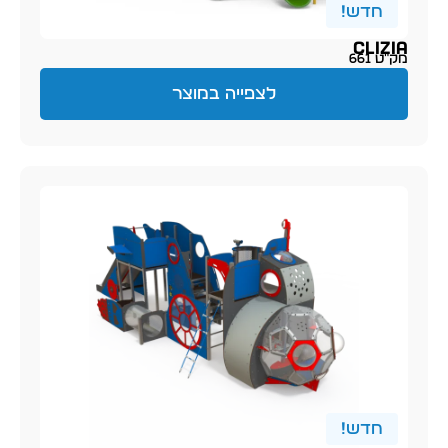
חדש!
Clizia
מק״ט 661
לצפייה במוצר
חדש!