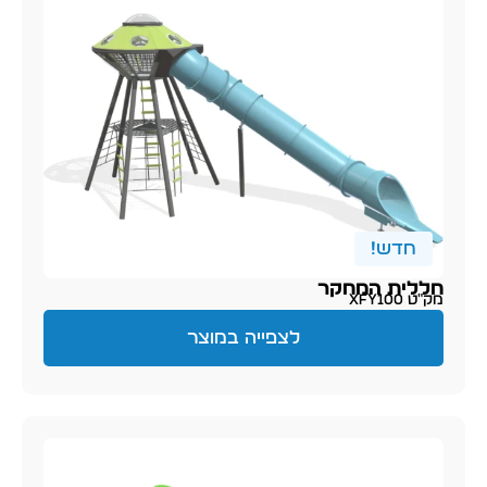
חדש!
חללית המחקר
מק״ט XFY100
לצפייה במוצר