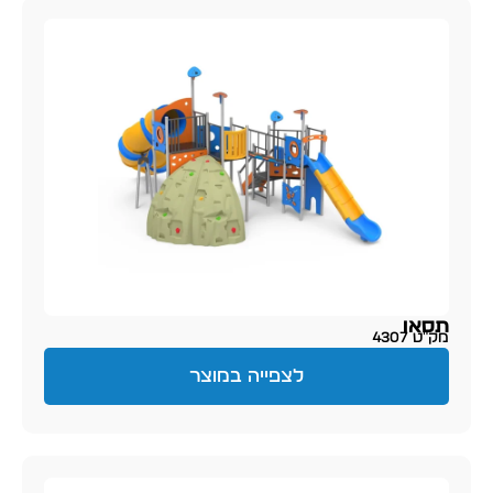
תסאו
מק״ט 4307
לצפייה במוצר