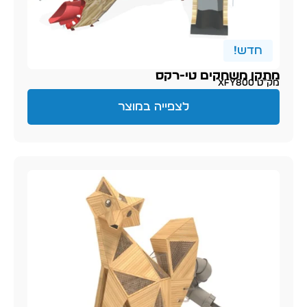
חדש!
מתקן משחקים טי-רקס
מק״ט XFY800
לצפייה במוצר