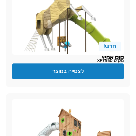
חדש!
סוס אמיץ
מק״ט XFY550
לצפייה במוצר