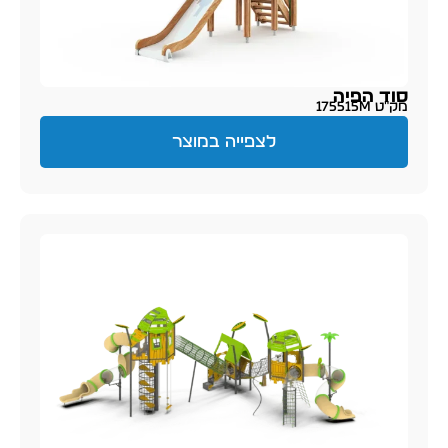
סוד הפיה
מק״ט 175515M
לצפייה במוצר