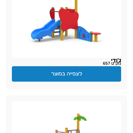
ג'ודי
מק״ט 657
לצפייה במוצר