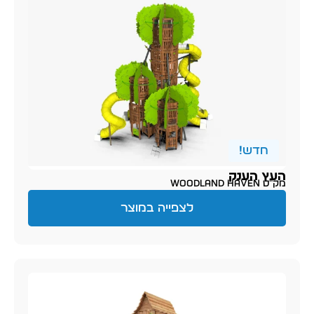
חדש!
העץ הענק
מק״ט Woodland Haven
לצפייה במוצר