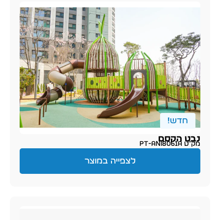
חדש!
נבט הקסם
מק״ט PT-ani8061A
לצפייה במוצר