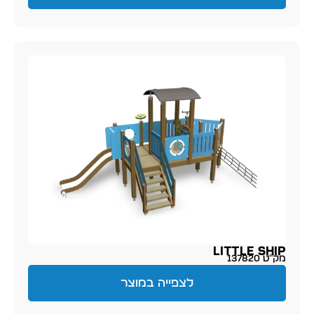
Little Ship
מק״ט 137820
לצפייה במוצר