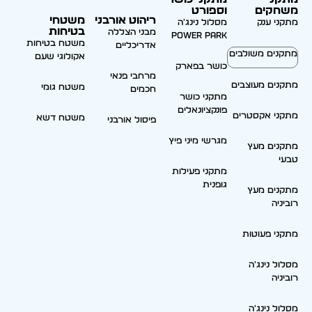
משחקים
וספורט
ריהוט אורבני
משטחי
מתקני ענק
מסלול נינג'ה
בטיחות
מבני הצללה
Power park
משטח בטיחות
אדריכליים
מתקנים משולבים
אקולוגי שעם
כושר בפארק
מרחבי פנאי
מתקנים מעוצבים
משטח גומי
חכמים
מתקני כושר
פונקציונאלים
מתקני אקסטרים
משטח דשא
פיסול אורבני
מגרשי מיני פיץ
מתקנים מעץ
טבעי
מתקני פעילות
גופנית
מתקנים מעץ
רוביניה
מתקני פעוטות
מסלול נינג'ה
רוביניה
מסלול נינג'ה