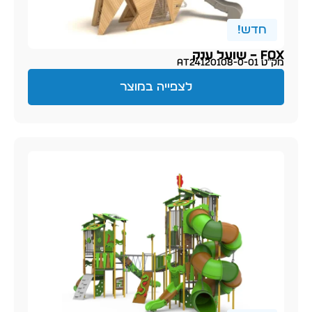
חדש!
Fox – שועל ענק
מק״ט AT24120108-0-01
לצפייה במוצר