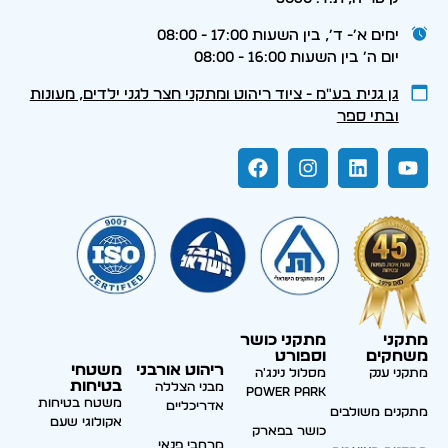
ימים א׳- ד׳, בין השעות 17:00 - 08:00
יום ה׳ בין השעות 16:00 - 08:00
גן גנית בע״מ - ציוד ריהוט ומתקני חצר לגני ילדים, מעונות
ובתי ספר
מתקני
מתקני כושר
משחקים
וספורט
ריהוט אורבני
משטחי
מתקני ענק
מסלול נינג'ה
בטיחות
מבני הצללה
Power park
משטח בטיחות
אדריכליים
מתקנים משולבים
אקולוגי שעם
כושר בפארק
מרחבי פנאי