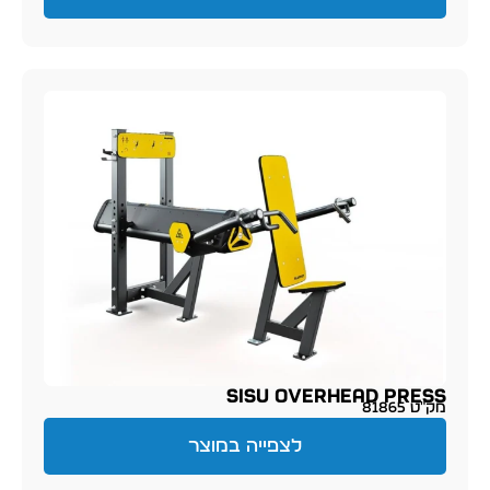
SISU Overhead Press
מק״ט 81865
לצפייה במוצר