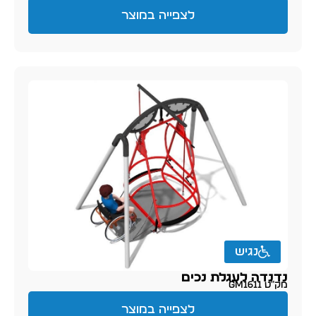
לצפייה במוצר
נגיש
נדנדה לעגלת נכים
מק״ט GM1611
לצפייה במוצר