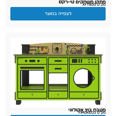
מתקן משחקים טי-רקס
מק״ט XFY800
לצפייה במוצר
מטבח בוץ אקולוגי
מק״ט FIMDKECO