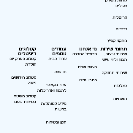
לוחות משחק
פעילים
קרוסלות
נדנדות
מתקני קפיץ
תחומי שירות
מי אנחנו
עמודים
קטלוגים
נוספים
דיגיטלים
שירותי עיצוב,
פרופיל החברה
עמוד הבית
קטלוג פארק יום
תכנון וליווי אישי
הולדת
הצוות שלנו
חדשות
שירותי תחזוקה
קטלוג חידושים
כתבו עלינו
2025
אזור מקצועי
הצללות
לתכנון ואדריכלות
קטלוג משטח
תשתיות
בטיחות שעם
מידע למנהל/ת
ברשות
תקן ובטיחות