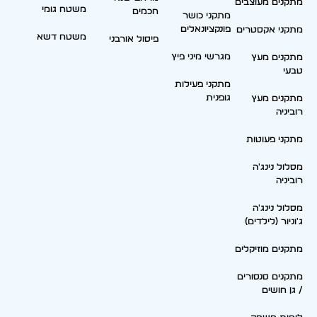
מתקנים מעוצבים
משטח גומי
חכמים
מתקני כושר
פונקציונאלים
מתקני אקסטרים
משטח דשא
פיסול אורבני
מגרשי מיני פיץ
מתקנים מעץ
טבעי
מתקני פעילות
גופנית
מתקנים מעץ
רוביניה
מתקני פעוטות
מסלול נינג'ה
רוביניה
מסלול נינג'ה
ג'וניור (לילדים)
מתקנים מוזיקלים
מתקנים סנסורים
/ גן חושים