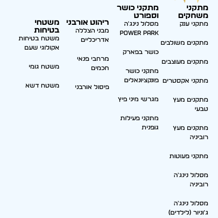
מתקני
מתקני כושר
משחקים
וספורט
ריהוט אורבני
משטחי
מתקני ענק
מסלול נינג'ה
בטיחות
מבני הצללה
Power park
משטח בטיחות
אדריכליים
מתקנים משולבים
אקולוגי שעם
כושר בפארק
מרחבי פנאי
מתקנים מעוצבים
משטח גומי
חכמים
מתקני כושר
פונקציונאלים
מתקני אקסטרים
משטח דשא
פיסול אורבני
מגרשי מיני פיץ
מתקנים מעץ
טבעי
מתקני פעילות
גופנית
מתקנים מעץ
רוביניה
מתקני פעוטות
מסלול נינג'ה
רוביניה
מסלול נינג'ה
ג'וניור (לילדים)