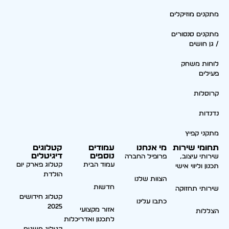
מתקנים מוזיקלים
מתקנים סנסורים
/ גן חושים
לוחות משחק
פעילים
קרוסלות
נדנדות
מתקני קפיץ
תחומי שירות
מי אנחנו
עמודים
קטלוגים
נוספים
דיגיטלים
שירותי עיצוב,
פרופיל החברה
עמוד הבית
קטלוג פארק יום
תכנון וליווי אישי
הולדת
הצוות שלנו
חדשות
שירותי תחזוקה
קטלוג חידושים
כתבו עלינו
2025
אזור מקצועי
הצללות
לתכנון ואדריכלות