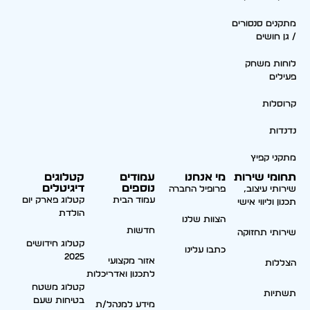
מתקנים סנסורים
/ גן חושים
לוחות משחק
פעילים
קרוסלות
נדנדות
מתקני קפיץ
תחומי שירות
מי אנחנו
עמודים
קטלוגים
נוספים
דיגיטלים
שירותי עיצוב,
פרופיל החברה
עמוד הבית
קטלוג פארק יום
תכנון וליווי אישי
הולדת
הצוות שלנו
חדשות
שירותי תחזוקה
קטלוג חידושים
כתבו עלינו
2025
אזור מקצועי
הצללות
לתכנון ואדריכלות
קטלוג משטח
תשתיות
בטיחות שעם
מידע למנהל/ת