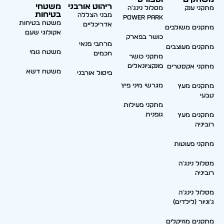
ריהוט אורבני
משטחי
מתקני ענק
מסלול נינג'ה
בטיחות
מבני הצללה
Power park
משטח בטיחות
אדריכליים
מתקנים משולבים
אקולוגי שעם
כושר בפארק
מרחבי פנאי
מתקנים מעוצבים
משטח גומי
חכמים
מתקני כושר
פונקציונאלים
מתקני אקסטרים
משטח דשא
פיסול אורבני
מגרשי מיני פיץ
מתקנים מעץ
טבעי
מתקני פעילות
גופנית
מתקנים מעץ
רוביניה
מתקני פעוטות
מסלול נינג'ה
רוביניה
מסלול נינג'ה
ג'וניור (לילדים)
מתקנים מוזיקלים