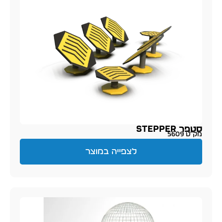
סטפר Stepper
מק״ט 5609
לצפייה במוצר