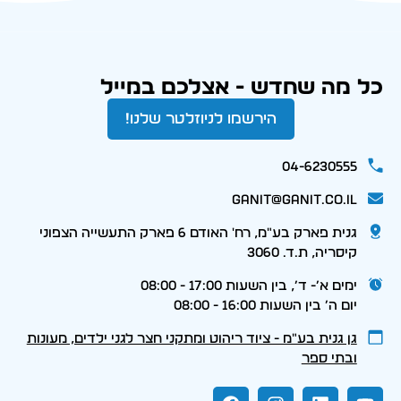
כל מה שחדש - אצלכם במייל
הירשמו לניוזלטר שלנו!
04-6230555
ganit@ganit.co.il
גנית פארק בע"מ, רח' האודם 6 פארק התעשייה הצפוני
קיסריה, ת.ד. 3060
ימים א׳- ד׳, בין השעות 17:00 - 08:00
יום ה׳ בין השעות 16:00 - 08:00
גן גנית בע״מ - ציוד ריהוט ומתקני חצר לגני ילדים, מעונות
ובתי ספר