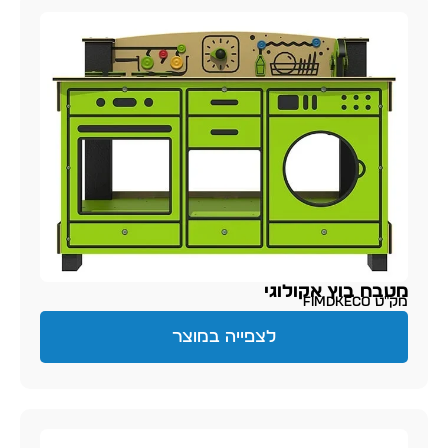
מטבח בוץ אקולוגי
מק״ט FIMDKECO
לצפייה במוצר