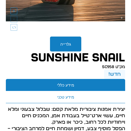
גלרייה
Sunshine Snail
מק״ט SC958
חדש!
מידע כללי
מידע טכני
יצירת אמנות ציבורית מלאת קסם: שבלול צבעוני ומלא
חיים, עשוי ארט־טייל בעבודת אמן, המכניס חיים
וייחודיות לכל רחוב, כיכר או פארק.
הפסל מוסיף צבע, דמיון ושמחת חיים למרחב הציבורי –