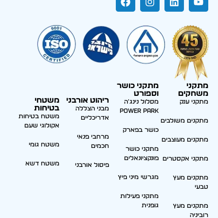
מתקני
מתקני כושר
משחקים
וספורט
ריהוט אורבני
משטחי
מתקני ענק
מסלול נינג'ה
בטיחות
מבני הצללה
Power park
משטח בטיחות
אדריכליים
מתקנים משולבים
אקולוגי שעם
כושר בפארק
מרחבי פנאי
מתקנים מעוצבים
משטח גומי
חכמים
מתקני כושר
פונקציונאלים
מתקני אקסטרים
משטח דשא
פיסול אורבני
מגרשי מיני פיץ
מתקנים מעץ
טבעי
מתקני פעילות
גופנית
מתקנים מעץ
רוביניה