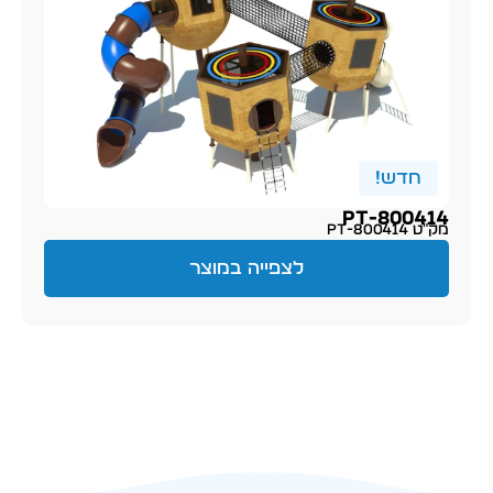
חדש!
PT-800414
מק״ט PT-800414
לצפייה במוצר