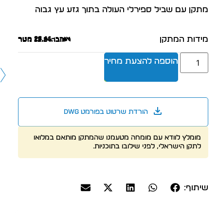
מתקן עם שביל ספירלי העולה בתוך גזע עץ גבוה
מידות המתקן
אורך: 26.41 מטר
רוחב: 27.66 מטר
גובה: 12.2 מטר
הוספה להצעת מחיר
הורדת שרטוט בפורמט dwg
מומלץ לוודא עם מומחה מטעמנו שהמתקן מותאם במלואו
לתקן הישראלי, לפני שילובו בתוכניות.
שיתוף: