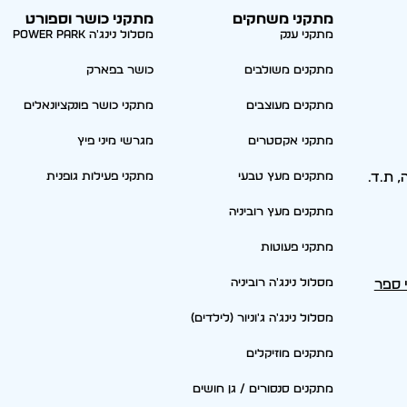
מתקני משחקים
מתקני כושר וספורט
מתקני ענק
מסלול נינג'ה Power park
מתקנים משולבים
כושר בפארק
מתקנים מעוצבים
מתקני כושר פונקציונאלים
מתקני אקסטרים
מגרשי מיני פיץ
סריה, ת.ד.
מתקנים מעץ טבעי
מתקני פעילות גופנית
מתקנים מעץ רוביניה
מתקני פעוטות
מסלול נינג'ה רוביניה
י ספר
מסלול נינג'ה ג'וניור (לילדים)
מתקנים מוזיקלים
מתקנים סנסורים / גן חושים