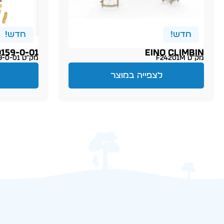
חדש!
חדש!
159-0-01
EINO CLIMBIN
מק״ט F24201M
מק״ט AT19150159-0-01
לצפייה במוצר