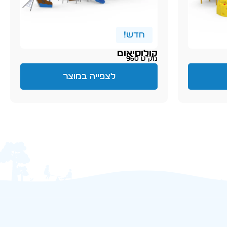
חדש!
קולוסיאום
מק״ט 960
לצפייה במוצר