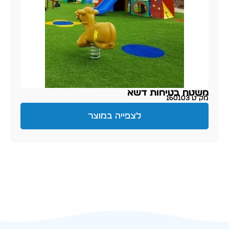
משטח בטיחות דשא
מק״ט 160103
לצפייה במוצר