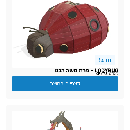
חדש!
LADYBUG – פרת משה רבנו
מק״ט XFY72
לצפייה במוצר