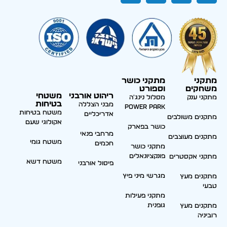
מתקני
מתקני כושר
משחקים
וספורט
ריהוט אורבני
משטחי
מתקני ענק
מסלול נינג'ה
בטיחות
מבני הצללה
Power park
משטח בטיחות
אדריכליים
מתקנים משולבים
אקולוגי שעם
כושר בפארק
מרחבי פנאי
מתקנים מעוצבים
משטח גומי
חכמים
מתקני כושר
פונקציונאלים
מתקני אקסטרים
משטח דשא
פיסול אורבני
מגרשי מיני פיץ
מתקנים מעץ
טבעי
מתקני פעילות
גופנית
מתקנים מעץ
רוביניה