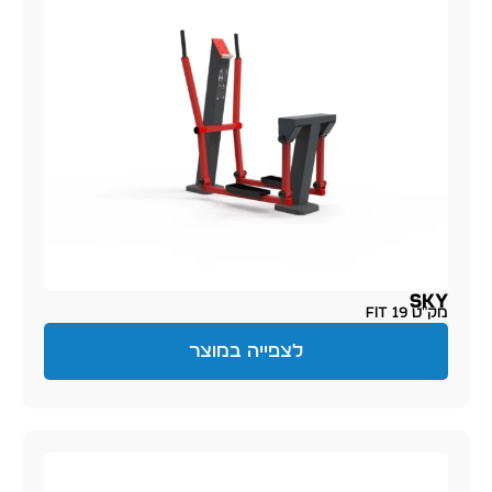
SKY
מק״ט FIT 19
לצפייה במוצר