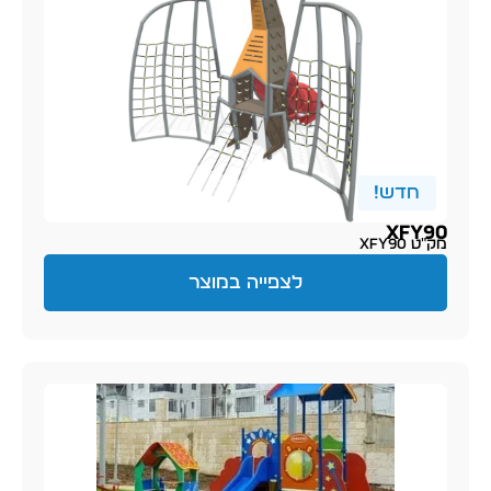
חדש!
XFY90
מק״ט XFY90
לצפייה במוצר