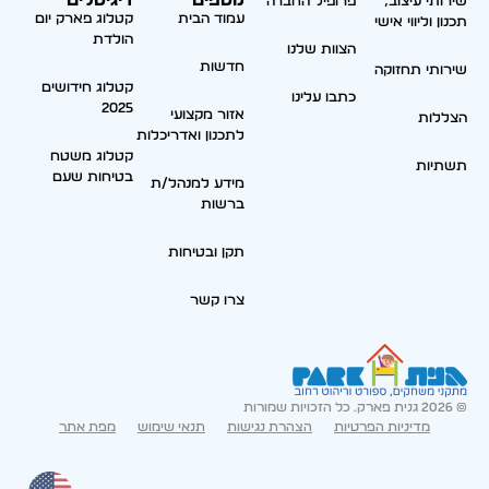
נוספים
דיגיטלים
שירותי עיצוב,
פרופיל החברה
עמוד הבית
קטלוג פארק יום
תכנון וליווי אישי
הולדת
הצוות שלנו
חדשות
שירותי תחזוקה
קטלוג חידושים
כתבו עלינו
2025
אזור מקצועי
הצללות
לתכנון ואדריכלות
קטלוג משטח
תשתיות
בטיחות שעם
מידע למנהל/ת
ברשות
תקן ובטיחות
צרו קשר
© 2026 גנית פארק. כל הזכויות שמורות
מדיניות הפרטיות
הצהרת נגישות
תנאי שימוש
מפת אתר