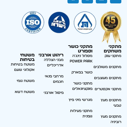
מתקני
מתקני כושר
משחקים
וספורט
ריהוט אורבני
משטחי
מתקני ענק
מסלול נינג'ה
בטיחות
מבני הצללה
Power park
משטח בטיחות
אדריכליים
מתקנים משולבים
אקולוגי שעם
כושר בפארק
מרחבי פנאי
מתקנים מעוצבים
משטח גומי
חכמים
מתקני כושר
פונקציונאלים
מתקני אקסטרים
משטח דשא
פיסול אורבני
מגרשי מיני פיץ
מתקנים מעץ
טבעי
מתקני פעילות
גופנית
מתקנים מעץ
רוביניה