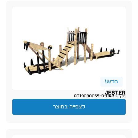
חדש!
Jester
מק״ט AT19030055-0-04b
לצפייה במוצר