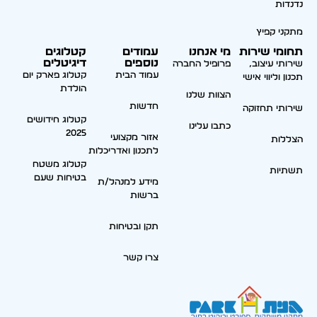
נדנדות
מתקני קפיץ
תחומי שירות
מי אנחנו
עמודים
קטלוגים
נוספים
דיגיטלים
שירותי עיצוב,
פרופיל החברה
עמוד הבית
קטלוג פארק יום
תכנון וליווי אישי
הולדת
הצוות שלנו
חדשות
שירותי תחזוקה
קטלוג חידושים
כתבו עלינו
2025
אזור מקצועי
הצללות
לתכנון ואדריכלות
קטלוג משטח
תשתיות
בטיחות שעם
מידע למנהל/ת
ברשות
תקן ובטיחות
צרו קשר