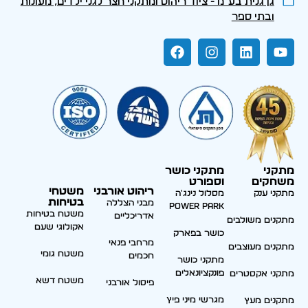
גן גנית בע״מ - ציוד ריהוט ומתקני חצר לגני ילדים, מעונות
ובתי ספר
מתקני
מתקני כושר
משחקים
וספורט
ריהוט אורבני
משטחי
מתקני ענק
מסלול נינג'ה
בטיחות
מבני הצללה
Power park
משטח בטיחות
אדריכליים
מתקנים משולבים
אקולוגי שעם
כושר בפארק
מרחבי פנאי
מתקנים מעוצבים
משטח גומי
חכמים
מתקני כושר
פונקציונאלים
מתקני אקסטרים
משטח דשא
פיסול אורבני
מגרשי מיני פיץ
מתקנים מעץ