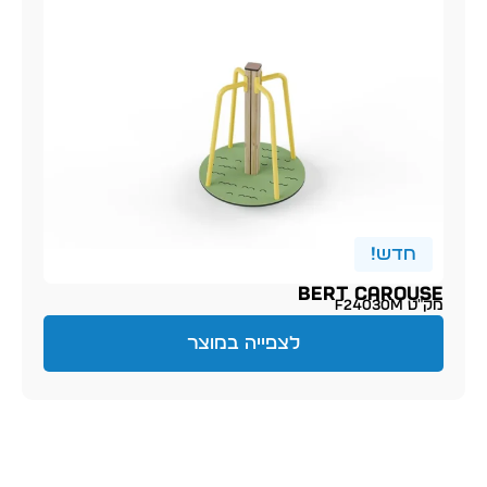
חדש!
BERT CAROUSE
מק״ט F24030M
לצפייה במוצר