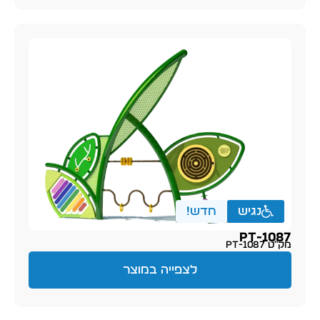
נגיש
חדש!
PT-1087
מק״ט PT-1087
לצפייה במוצר