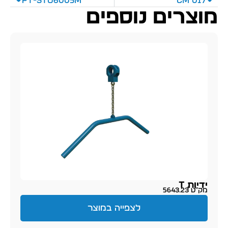
PT-sto6005M
CM 017
מוצרים נוספים
ידיות T
מק״ט 5643.23
לצפייה במוצר