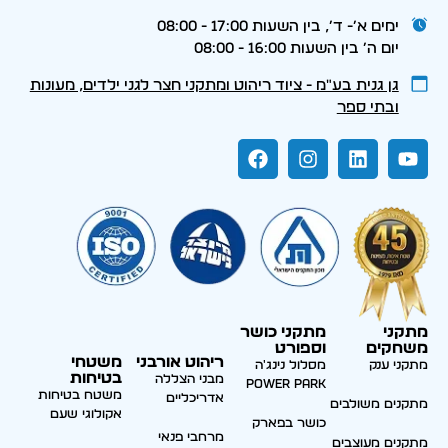
ימים א׳- ד׳, בין השעות 17:00 - 08:00
יום ה׳ בין השעות 16:00 - 08:00
גן גנית בע״מ - ציוד ריהוט ומתקני חצר לגני ילדים, מעונות
ובתי ספר
מתקני
מתקני כושר
משחקים
וספורט
ריהוט אורבני
משטחי
מתקני ענק
מסלול נינג'ה
בטיחות
מבני הצללה
Power park
משטח בטיחות
אדריכליים
מתקנים משולבים
אקולוגי שעם
כושר בפארק
מרחבי פנאי
מתקנים מעוצבים