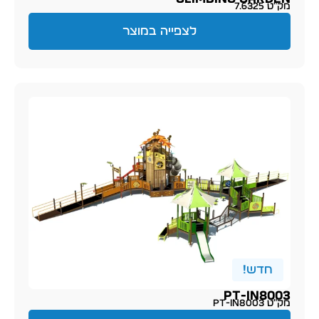
מק״ט 7.6325
לצפייה במוצר
חדש!
PT-IN8003
מק״ט PT-IN8003