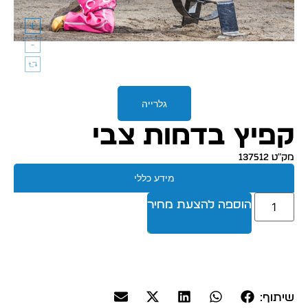
גלרייה
קפיץ בדמות צבי
מק״ט 137512
מידע כללי
הוספה להצעת מחיר
שיתוף: