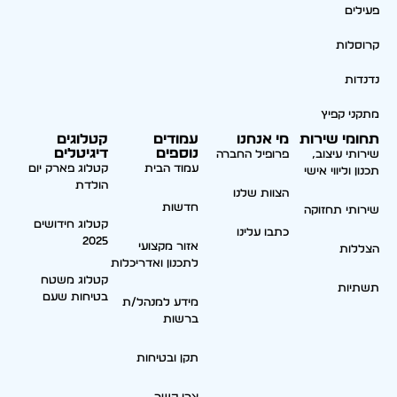
פעילים
קרוסלות
נדנדות
מתקני קפיץ
תחומי שירות
מי אנחנו
עמודים
קטלוגים
נוספים
דיגיטלים
שירותי עיצוב,
פרופיל החברה
עמוד הבית
קטלוג פארק יום
תכנון וליווי אישי
הולדת
הצוות שלנו
חדשות
שירותי תחזוקה
קטלוג חידושים
כתבו עלינו
2025
אזור מקצועי
הצללות
לתכנון ואדריכלות
קטלוג משטח
תשתיות
בטיחות שעם
מידע למנהל/ת
ברשות
תקן ובטיחות