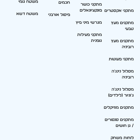
משטח גומי
חכמים
מתקני כושר
פונקציונאלים
מתקני אקסטרים
משטח דשא
פיסול אורבני
מגרשי מיני פיץ
מתקנים מעץ
טבעי
מתקני פעילות
גופנית
מתקנים מעץ
רוביניה
מתקני פעוטות
מסלול נינג'ה
רוביניה
מסלול נינג'ה
ג'וניור (לילדים)
מתקנים מוזיקלים
מתקנים סנסורים
/ גן חושים
לוחות משחק