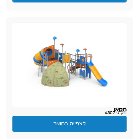
תסאו
מק״ט 4307
לצפייה במוצר