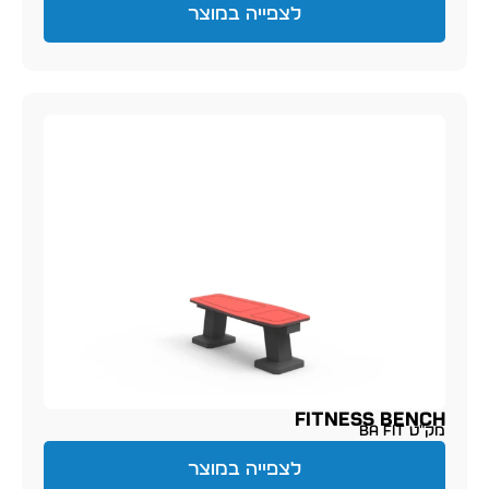
לצפייה במוצר
FITNESS BENCH
מק״ט BA FIT
לצפייה במוצר