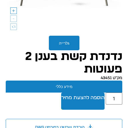
גלרייה
נדנדת קשת בענן 2
פעוטות
מק״ט 43451
מידע כללי
הוספה להצעת מחיר
הורדת שרטוט בפורמט dwg