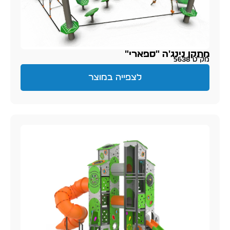
מתקן נינג'ה "ספארי"
מק״ט 5638
לצפייה במוצר