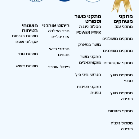
מתקני
מתקני כושר
משחקים
וספורט
ריהוט אורבני
משטחי
מתקני ענק
מסלול נינג'ה
בטיחות
מבני הצללה
Power park
משטח בטיחות
אדריכליים
מתקנים משולבים
אקולוגי שעם
כושר בפארק
מרחבי פנאי
מתקנים מעוצבים
משטח גומי
חכמים
מתקני כושר
פונקציונאלים
מתקני אקסטרים
משטח דשא
פיסול אורבני
מגרשי מיני פיץ
מתקנים מעץ
טבעי
מתקני פעילות
גופנית
מתקנים מעץ
רוביניה
מתקני פעוטות
מסלול נינג'ה
רוביניה