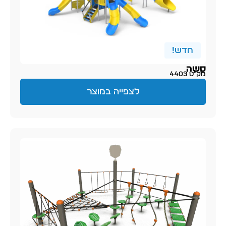
חדש!
סשה
מק״ט 4403
לצפייה במוצר