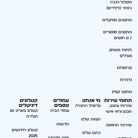
מסלול נינג'ה
ג'וניור (לילדים)
מתקנים מוזיקלים
מתקנים סנסורים
/ גן חושים
לוחות משחק
פעילים
קרוסלות
נדנדות
מתקני קפיץ
תחומי שירות
מי אנחנו
עמודים
קטלוגים
נוספים
דיגיטלים
שירותי עיצוב,
פרופיל החברה
עמוד הבית
קטלוג פארק יום
תכנון וליווי אישי
הולדת
הצוות שלנו
חדשות
שירותי תחזוקה
קטלוג חידושים
כתבו עלינו
2025
אזור מקצועי