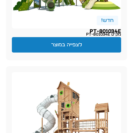
חדש!
PT-801034E
מק״ט PT-801034E
לצפייה במוצר