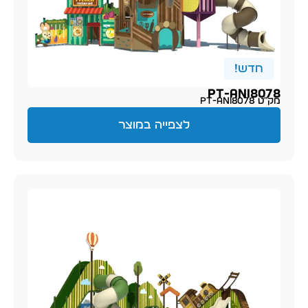
חדש!
PT-ani8078
מק״ט PT-ani8078
לצפייה במוצר