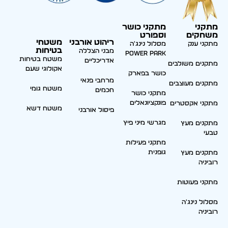
מתקני
מתקני כושר
משחקים
וספורט
ריהוט אורבני
משטחי
מתקני ענק
מסלול נינג'ה
בטיחות
מבני הצללה
Power park
משטח בטיחות
אדריכליים
מתקנים משולבים
אקולוגי שעם
כושר בפארק
מרחבי פנאי
מתקנים מעוצבים
משטח גומי
חכמים
מתקני כושר
פונקציונאלים
מתקני אקסטרים
משטח דשא
פיסול אורבני
מגרשי מיני פיץ
מתקנים מעץ
טבעי
מתקני פעילות
גופנית
מתקנים מעץ
רוביניה
מתקני פעוטות
מסלול נינג'ה
רוביניה