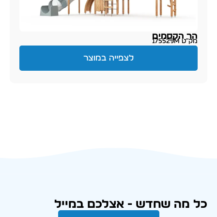
הר הקסמים
מק״ט 175529M
לצפייה במוצר
כל מה שחדש - אצלכם במייל