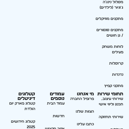
מסלול נינג'ה
ג'וניור (לילדים)
מתקנים מוזיקלים
מתקנים סנסורים
/ גן חושים
לוחות משחק
פעילים
קרוסלות
נדנדות
מתקני קפיץ
תחומי שירות
מי אנחנו
עמודים
קטלוגים
נוספים
דיגיטלים
שירותי עיצוב,
פרופיל החברה
עמוד הבית
קטלוג פארק יום
תכנון וליווי אישי
הולדת
הצוות שלנו
חדשות
שירותי תחזוקה
קטלוג חידושים
כתבו עלינו
2025
אזור מקצועי