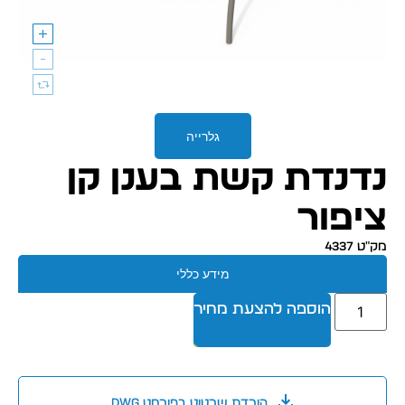
גלרייה
נדנדת קשת בענן קן
ציפור
מק״ט 4337
מידע כללי
הוספה להצעת מחיר
הורדת שרטוט בפורמט dwg