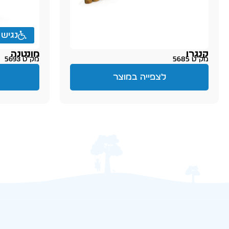
נגיש
קנגרו
מונטנה
מק״ט 5685
מק״ט 5693
לצפייה במוצר