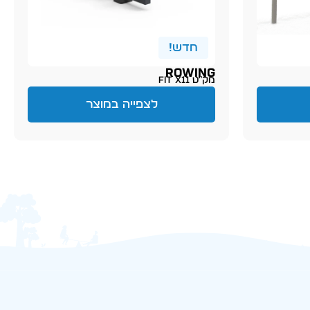
חדש!
ROWING
מק״ט FIT X11
לצפייה במוצר