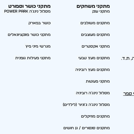
מתקני משחקים
מתקני כושר וספורט
מתקני ענק
מסלול נינג'ה Power park
מתקנים משולבים
כושר בפארק
מתקנים מעוצבים
מתקני כושר פונקציונאלים
מתקני אקסטרים
מגרשי מיני פיץ
סריה, ת.ד.
מתקנים מעץ טבעי
מתקני פעילות גופנית
מתקנים מעץ רוביניה
מתקני פעוטות
מסלול נינג'ה רוביניה
י ספר
מסלול נינג'ה ג'וניור (לילדים)
מתקנים מוזיקלים
מתקנים סנסורים / גן חושים