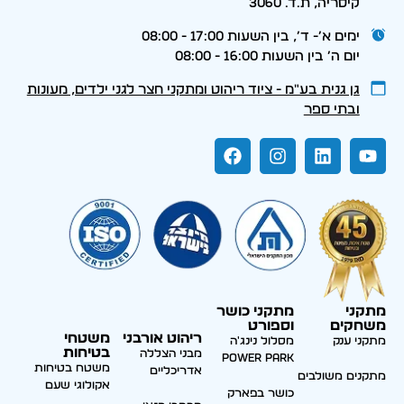
קיסריה, ת.ד. 3060
ימים א׳- ד׳, בין השעות 17:00 - 08:00
יום ה׳ בין השעות 16:00 - 08:00
גן גנית בע״מ - ציוד ריהוט ומתקני חצר לגני ילדים, מעונות
ובתי ספר
מתקני
מתקני כושר
משחקים
וספורט
ריהוט אורבני
משטחי
מתקני ענק
מסלול נינג'ה
בטיחות
מבני הצללה
Power park
משטח בטיחות
אדריכליים
מתקנים משולבים
אקולוגי שעם
כושר בפארק