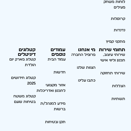
לוחות משחק
פעילים
קרוסלות
נדנדות
מתקני קפיץ
תחומי שירות
מי אנחנו
עמודים
קטלוגים
נוספים
דיגיטלים
שירותי עיצוב,
פרופיל החברה
עמוד הבית
קטלוג פארק יום
תכנון וליווי אישי
הולדת
הצוות שלנו
חדשות
שירותי תחזוקה
קטלוג חידושים
כתבו עלינו
2025
אזור מקצועי
הצללות
לתכנון ואדריכלות
קטלוג משטח
תשתיות
בטיחות שעם
מידע למנהל/ת
ברשות
תקן ובטיחות