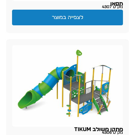
תסאו
מק״ט 4307
לצפייה במוצר
מתקן משולב TIKUM
מק״ט 4306