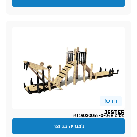
חדש!
Jester
מק״ט AT19030055-0-04b
לצפייה במוצר