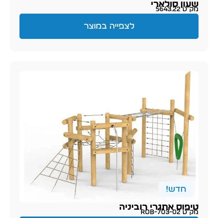
שעון סולארי
מק״ט 5643.22
לצפייה במוצר
חדש!
טיפוס אתגרי רוביניה
מק״ט 02-ROB-703