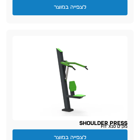
לצפייה במוצר
SHOULDER PRESS
מק״ט FIT X10
לצפייה במוצר