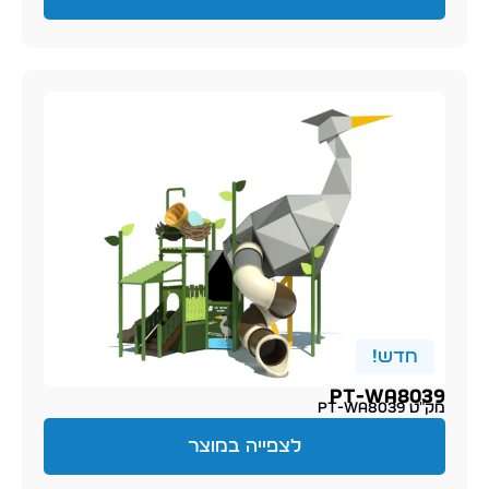
חדש!
PT-WA8039
מק״ט PT-WA8039
לצפייה במוצר