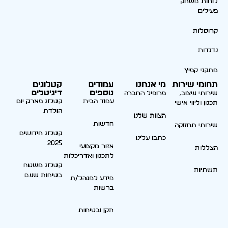
לוחות משחק
פעילים
קרוסלות
נדנדות
מתקני קפיץ
תחומי שירות
מי אנחנו
עמודים
קטלוגים
נוספים
דיגיטלים
שירותי עיצוב,
פרופיל החברה
עמוד הבית
קטלוג פארק יום
תכנון וליווי אישי
הולדת
הצוות שלנו
חדשות
שירותי תחזוקה
קטלוג חידושים
כתבו עלינו
2025
אזור מקצועי
הצללות
לתכנון ואדריכלות
קטלוג משטח
תשתיות
בטיחות שעם
מידע למנהל/ת
ברשות
תקן ובטיחות