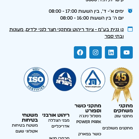
ימים א׳- ד׳, בין השעות 17:00 - 08:00
יום ה׳ בין השעות 16:00 - 08:00
גן גנית בע״מ - ציוד ריהוט ומתקני חצר לגני ילדים, מעונות
ובתי ספר
מתקני
מתקני כושר
משחקים
וספורט
ריהוט אורבני
משטחי
מתקני ענק
מסלול נינג'ה
בטיחות
מבני הצללה
Power park
משטח בטיחות
אדריכליים
מתקנים משולבים
אקולוגי שעם
כושר בפארק
מרחבי פנאי