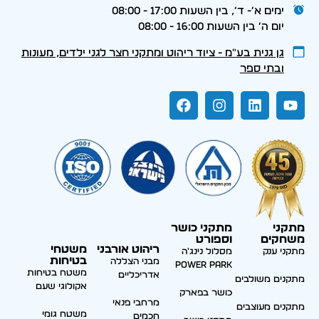
ימים א׳- ד׳, בין השעות 17:00 - 08:00
יום ה׳ בין השעות 16:00 - 08:00
גן גנית בע״מ - ציוד ריהוט ומתקני חצר לגני ילדים, מעונות
ובתי ספר
מתקני
מתקני כושר
משחקים
וספורט
ריהוט אורבני
משטחי
מתקני ענק
מסלול נינג'ה
בטיחות
מבני הצללה
Power park
משטח בטיחות
אדריכליים
מתקנים משולבים
אקולוגי שעם
כושר בפארק
מרחבי פנאי
מתקנים מעוצבים
משטח גומי
חכמים