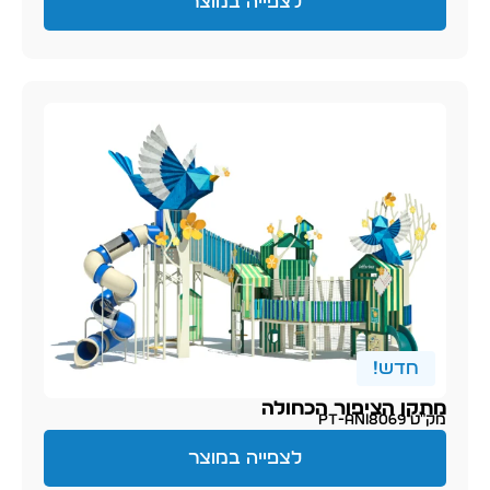
לצפייה במוצר
חדש!
מתקן הציפור הכחולה
מק״ט PT-ani8069
לצפייה במוצר