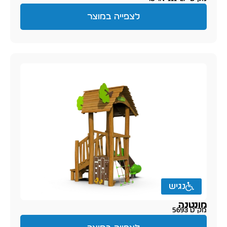
לצפייה במוצר
נגיש
מונטנה
מק״ט 5693