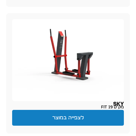
SKY
מק״ט FIT 19
לצפייה במוצר