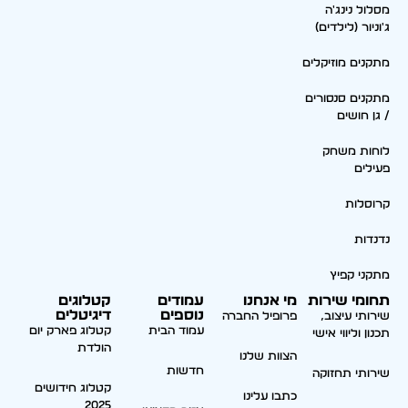
מסלול נינג'ה
ג'וניור (לילדים)
מתקנים מוזיקלים
מתקנים סנסורים
/ גן חושים
לוחות משחק
פעילים
קרוסלות
נדנדות
מתקני קפיץ
תחומי שירות
מי אנחנו
עמודים
קטלוגים
נוספים
דיגיטלים
שירותי עיצוב,
פרופיל החברה
עמוד הבית
קטלוג פארק יום
תכנון וליווי אישי
הולדת
הצוות שלנו
חדשות
שירותי תחזוקה
קטלוג חידושים
כתבו עלינו
2025