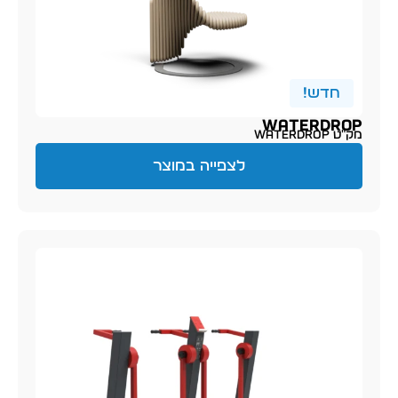
חדש!
WATERDROP
מק״ט waterdrop
לצפייה במוצר