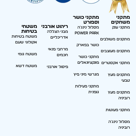
מתקני
מתקני כושר
משחקים
וספורט
ריהוט אורבני
משטחי
מתקני ענק
מסלול נינג'ה
בטיחות
מבני הצללה
Power park
משטח בטיחות
אדריכליים
מתקנים משולבים
אקולוגי שעם
כושר בפארק
מרחבי פנאי
מתקנים מעוצבים
משטח גומי
חכמים
מתקני כושר
פונקציונאלים
מתקני אקסטרים
משטח דשא
פיסול אורבני
מגרשי מיני פיץ
מתקנים מעץ
טבעי
מתקני פעילות
גופנית
מתקנים מעץ
רוביניה
מתקני פעוטות
מסלול נינג'ה
רוביניה