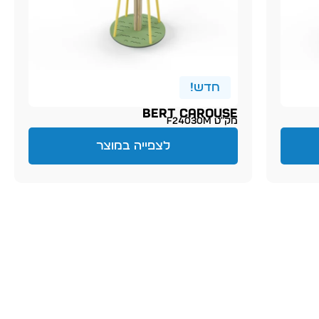
חדש!
BERT CAROUSE
מק״ט F24030M
לצפייה במוצר