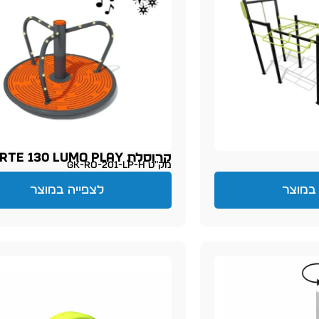
קרוסלת Norte 130 LUMO PLAY
מק״ט GK-RO-201-LP-H
במוצר
לצפייה במוצר