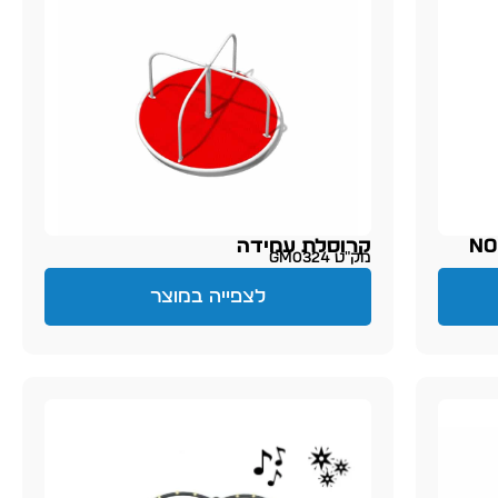
קרוסלת עמידה
מק״ט GM0324
לצפייה במוצר