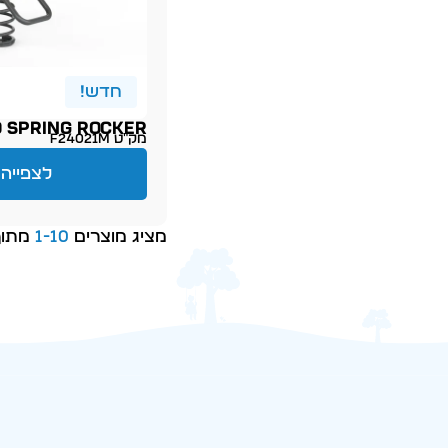
חדש!
O SPRING ROCKER
מק״ט F24021M
לצפייה 
מציג מוצרים
10
-
1
מתוך