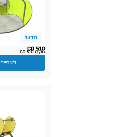
חדש!
CA 510
מק״ט CA 510
לצפייה 