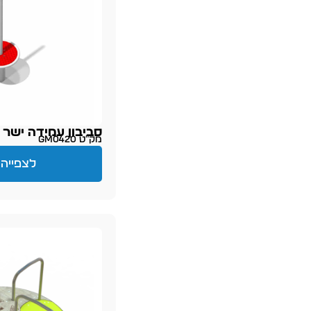
סביבון עמידה ישר
מק״ט GM0420
לצפייה 