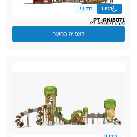
נגיש
חדש!
PT-ani8071
מק״ט PT-ani8071
לצפייה במוצר
חדש!