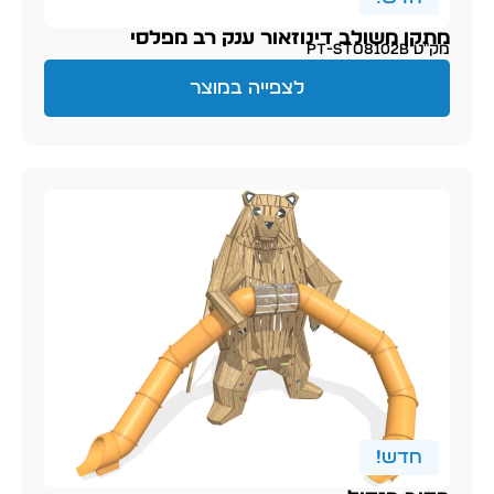
מתקן משולב דינוזאור ענק רב מפלסי
מק״ט PT-sto8102B
לצפייה במוצר
חדש!