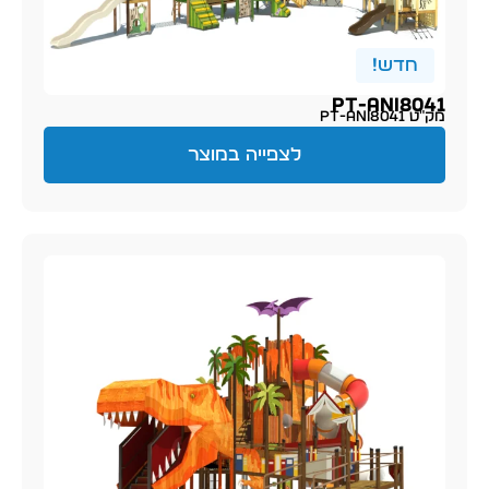
חדש!
PT-ani8041
מק״ט PT-ani8041
לצפייה במוצר