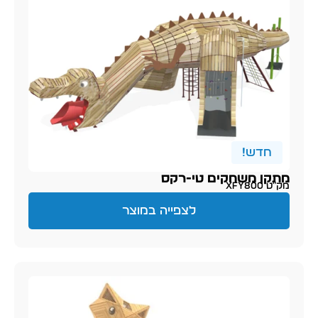
חדש!
מתקן משחקים טי-רקס
מק״ט XFY800
לצפייה במוצר