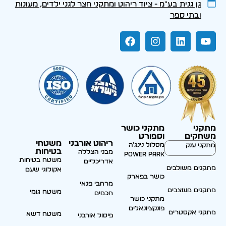
גן גנית בע״מ - ציוד ריהוט ומתקני חצר לגני ילדים, מעונות
ובתי ספר
מתקני
מתקני כושר
משחקים
וספורט
ריהוט אורבני
משטחי
מסלול נינג'ה
מתקני ענק
בטיחות
מבני הצללה
Power park
משטח בטיחות
אדריכליים
מתקנים משולבים
אקולוגי שעם
כושר בפארק
מרחבי פנאי
מתקנים מעוצבים
משטח גומי
חכמים
מתקני כושר
פונקציונאלים
מתקני אקסטרים
משטח דשא
פיסול אורבני