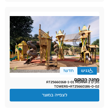
נגיש
חדש!
מחנה הקוסם
מק״ט AT25660168-1-01 MOANA 2
TOWERS+AT25660186-0-02
לצפייה במוצר