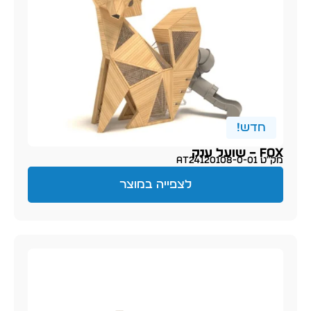
חדש!
Fox – שועל ענק
מק״ט AT24120108-0-01
לצפייה במוצר