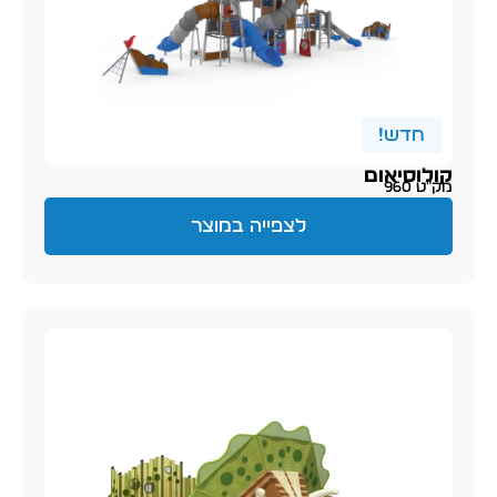
חדש!
קולוסיאום
מק״ט 960
לצפייה במוצר