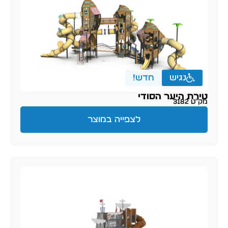
נגיש
חדש!
טירת היער הסודי
מק״ט 3182
לצפייה במוצר