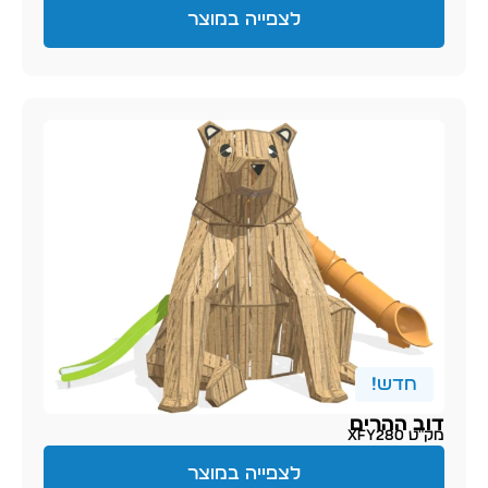
לצפייה במוצר
חדש!
דוב ההרים
מק״ט XFY280
לצפייה במוצר