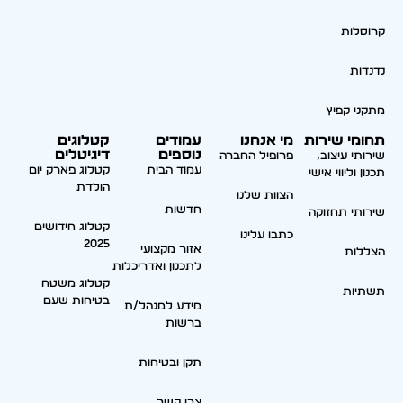
קרוסלות
נדנדות
מתקני קפיץ
תחומי שירות
מי אנחנו
עמודים
קטלוגים
נוספים
דיגיטלים
שירותי עיצוב,
פרופיל החברה
עמוד הבית
קטלוג פארק יום
תכנון וליווי אישי
הולדת
הצוות שלנו
חדשות
שירותי תחזוקה
קטלוג חידושים
כתבו עלינו
2025
אזור מקצועי
הצללות
לתכנון ואדריכלות
קטלוג משטח
תשתיות
בטיחות שעם
מידע למנהל/ת
ברשות
תקן ובטיחות
צרו קשר