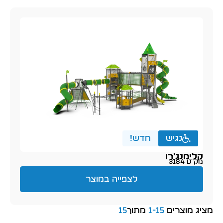
נגיש
חדש!
קלימנג'רו
מק״ט 3184
לצפייה במוצר
מציג מוצרים
15
-
1
מתוך
15