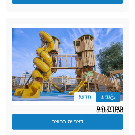
נגיש
חדש!
מצודת הים
מק״ט QFL604
לצפייה במוצר