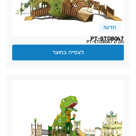
חדש!
PT-sto8047
מק״ט PT-sto8047
לצפייה במוצר