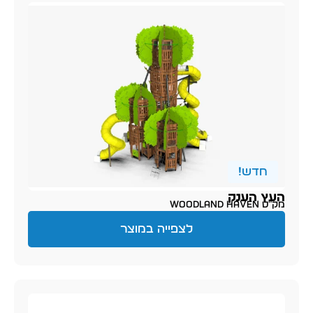
חדש!
העץ הענק
מק״ט Woodland Haven
לצפייה במוצר