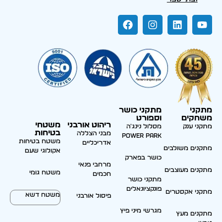
מתקני
מתקני כושר
משחקים
וספורט
ריהוט אורבני
משטחי
מתקני ענק
מסלול נינג'ה
בטיחות
מבני הצללה
Power park
משטח בטיחות
אדריכליים
מתקנים משולבים
אקולוגי שעם
כושר בפארק
מרחבי פנאי
מתקנים מעוצבים
משטח גומי
חכמים
מתקני כושר
פונקציונאלים
מתקני אקסטרים
משטח דשא
פיסול אורבני
מגרשי מיני פיץ
מתקנים מעץ