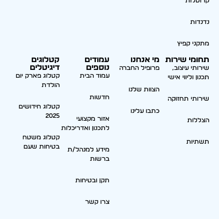
קרוסלות
נדנדות
מתקני קפיץ
תחומי שירות
מי אנחנו
עמודים
קטלוגים
נוספים
דיגיטלים
שירותי עיצוב,
פרופיל החברה
עמוד הבית
קטלוג פארק יום
תכנון וליווי אישי
הולדת
הצוות שלנו
חדשות
שירותי תחזוקה
קטלוג חידושים
כתבו עלינו
2025
אזור מקצועי
הצללות
לתכנון ואדריכלות
קטלוג משטח
תשתיות
בטיחות שעם
מידע למנהל/ת
ברשות
תקן ובטיחות
צרו קשר