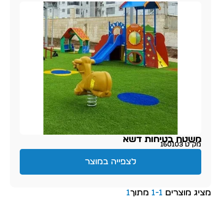
משטח בטיחות דשא
מק״ט 160103
לצפייה במוצר
מציג מוצרים
1
-
1
מתוך
1