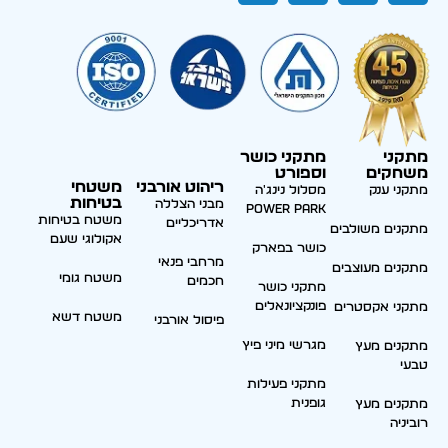
מתקני
מתקני כושר
משחקים
וספורט
ריהוט אורבני
משטחי
מתקני ענק
מסלול נינג'ה
בטיחות
מבני הצללה
Power park
משטח בטיחות
אדריכליים
מתקנים משולבים
אקולוגי שעם
כושר בפארק
מרחבי פנאי
מתקנים מעוצבים
משטח גומי
חכמים
מתקני כושר
פונקציונאלים
מתקני אקסטרים
משטח דשא
פיסול אורבני
מגרשי מיני פיץ
מתקנים מעץ
טבעי
מתקני פעילות
גופנית
מתקנים מעץ
רוביניה