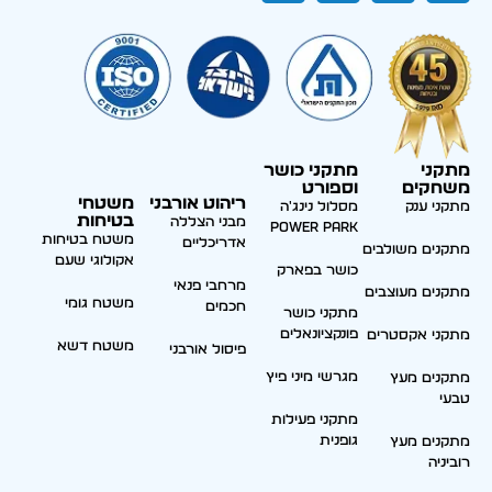
מתקני
מתקני כושר
משחקים
וספורט
ריהוט אורבני
משטחי
מתקני ענק
מסלול נינג'ה
בטיחות
מבני הצללה
Power park
משטח בטיחות
אדריכליים
מתקנים משולבים
אקולוגי שעם
כושר בפארק
מרחבי פנאי
מתקנים מעוצבים
משטח גומי
חכמים
מתקני כושר
פונקציונאלים
מתקני אקסטרים
משטח דשא
פיסול אורבני
מגרשי מיני פיץ
מתקנים מעץ
טבעי
מתקני פעילות
גופנית
מתקנים מעץ
רוביניה