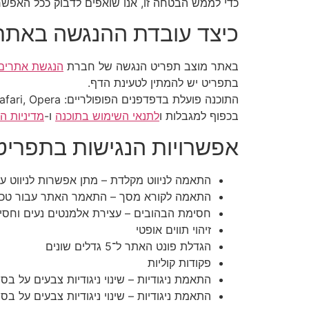
כדי לממש הבטחה זו, אנו שואפים לדבוק ככל האפשר בהמלצות התקן הישראלי (ת"י 5568) לנגיש
כיצד עובדת ההנגשה באתר
באתר מוצב תפריט הנגשה של חברת
הנגשת אתרים
בתפריט יש להמתין לטעינת הדף.
בכפוף למגבלות ו
לתנאי השימוש בתוכנה
ו-
מדיניות ה
אפשרויות הנגישות בתפריט
התאמה לניווט מקלדת – מתן אפשרות לניווט על
התאמה לקורא מסך – התאמר האתר עבור טכנולוגיות מס
חסימת הבהובים – עצירת אלמנטים נעים וחסי
זיהוי תווים אופטי
הגדלת פונט האתר ל־5 גדלים שונים
פקודות קוליות
התאמת ניגודיות – שינוי ניגודיות צבעים על בס
התאמת ניגודיות – שינוי ניגודיות צבעים על בס