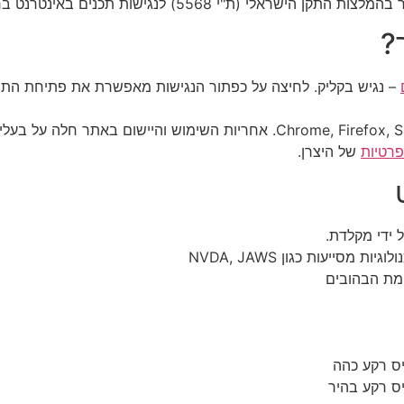
ות תכנים באינטרנט ברמת AA ומסמך WCAG2.1 הבינלאומי.
?
– נגיש בקליק. לחיצה על כפתור הנגישות מאפשרת את פתיחת התפ
התוכנה פועלת בדפדפנים הפופולריים: Chrome, Firefox, Safari, Opera. אחריו
פרטיות
של היצרן.
 ידי מקלדת.
ייעות כגון NVDA, JAWS
מת הבהובים
יס רקע כהה
יס רקע בהיר