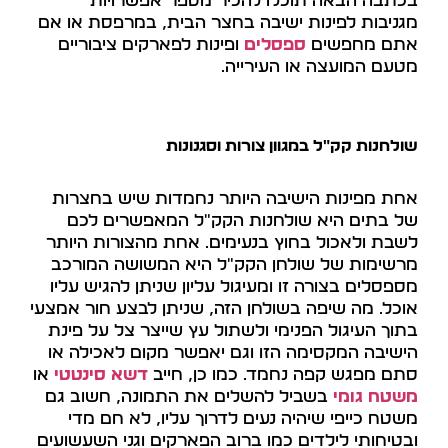
בכתבה הבאה תוכלו להכיר מספר אפשרויות
מגניבות לפינות ישיבה בחצר הבית, במרפסת או אם
אתם מחפשים
ספסלים
ופינות לפארקים ציבוריים
מטעם המועצה או העירייה.
שולחנות קק"ל במגוון צורות וסגנונות
אחת מפינות הישיבה היותר נחמדות שיש בחצרות
של בתים היא שולחנות הקק"ל המאפשרים לכם
לשבת ולאכול בחוץ בנעימים. אחת מהצורות היותר
מרשימות של שולחן הקק"ל היא המשושה המורכב
מספסלים בצורה זו ומעיגול עליון שניתן להגיש עליו
אוכל. מה שיפה בשולחן הזה, שניתן לבצע חור אמצעי
בתוך העיגול הפנימי ולשתול עץ שייצר צל על פינת
הישיבה המקסימה הזו וגם יאפשר מקום לאכילה או
סתם מפגש קפה נחמד. כמו כן, חייב
דשא סינטטי
או
משטח גומי
בשביל להשלים את התמונה, חשוב גם
משטח כייפי שיהיה נעים לדרוך עליו, לא חם מדי
ובטיחותי לילדים כמו ברוב הפארקים וגני השעשועים