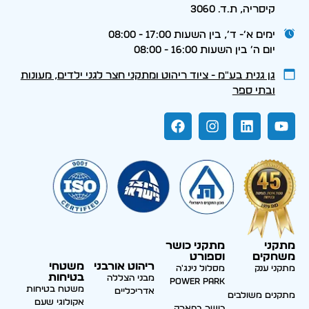
קיסריה, ת.ד. 3060
ימים א׳- ד׳, בין השעות 17:00 - 08:00
יום ה׳ בין השעות 16:00 - 08:00
גן גנית בע״מ - ציוד ריהוט ומתקני חצר לגני ילדים, מעונות
ובתי ספר
מתקני
מתקני כושר
משחקים
וספורט
ריהוט אורבני
משטחי
מתקני ענק
מסלול נינג'ה
בטיחות
מבני הצללה
Power park
משטח בטיחות
אדריכליים
מתקנים משולבים
אקולוגי שעם
כושר בפארק