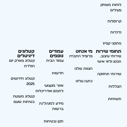
לוחות משחק
פעילים
קרוסלות
נדנדות
מתקני קפיץ
תחומי שירות
מי אנחנו
עמודים
קטלוגים
נוספים
דיגיטלים
שירותי עיצוב,
פרופיל החברה
עמוד הבית
קטלוג פארק יום
תכנון וליווי אישי
הולדת
הצוות שלנו
חדשות
שירותי תחזוקה
קטלוג חידושים
כתבו עלינו
2025
אזור מקצועי
הצללות
לתכנון ואדריכלות
קטלוג משטח
תשתיות
בטיחות שעם
מידע למנהל/ת
ברשות
תקן ובטיחות