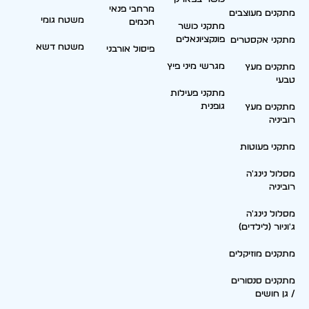
מרחבי פנאי
מתקנים מעוצבים
משטח גומי
חכמים
מתקני כושר
פונקציונאלים
מתקני אקסטרים
משטח דשא
פיסול אורבני
מגרשי מיני פיץ
מתקנים מעץ
טבעי
מתקני פעילות
גופנית
מתקנים מעץ
רוביניה
מתקני פעוטות
מסלול נינג'ה
רוביניה
מסלול נינג'ה
ג'וניור (לילדים)
מתקנים מוזיקלים
מתקנים סנסורים
/ גן חושים