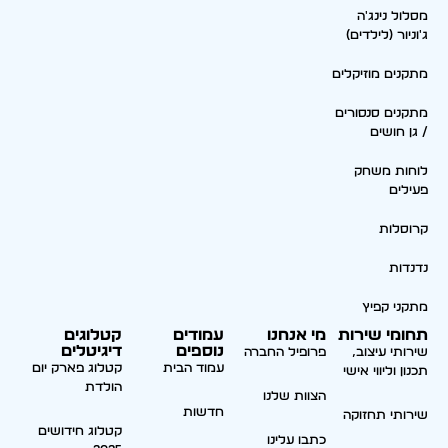
מסלול נינג'ה
ג'וניור (לילדים)
מתקנים מוזיקלים
מתקנים סנסורים
/ גן חושים
לוחות משחק
פעילים
קרוסלות
נדנדות
מתקני קפיץ
תחומי שירות
מי אנחנו
עמודים
קטלוגים
נוספים
דיגיטלים
שירותי עיצוב,
פרופיל החברה
עמוד הבית
קטלוג פארק יום
תכנון וליווי אישי
הולדת
הצוות שלנו
חדשות
שירותי תחזוקה
קטלוג חידושים
כתבו עלינו