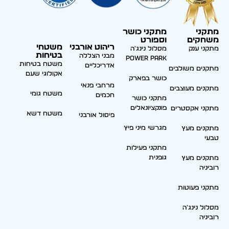
מתקני
מתקני כושר
משחקים
וספורט
ריהוט אורבני
משטחי
מתקני ענק
מסלול נינג'ה
בטיחות
מבני הצללה
Power park
משטח בטיחות
אדריכליים
מתקנים משולבים
אקולוגי שעם
כושר בפארק
מרחבי פנאי
מתקנים מעוצבים
משטח גומי
חכמים
מתקני כושר
פונקציונאלים
מתקני אקסטרים
משטח דשא
פיסול אורבני
מגרשי מיני פיץ
מתקנים מעץ
טבעי
מתקני פעילות
גופנית
מתקנים מעץ
רוביניה
מתקני פעוטות
מסלול נינג'ה
רוביניה